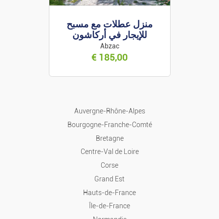
إيجارات العطلات
ل عطلات مع مسبح
العنوان: فولفو XC40 هجينة
إيجار في أركاشون
خفيفة جديدة
إيجار منزل / شقة
Brécé
Abzac
€
41 500,00
€
185,00
مبيعات المنازل / الشقق
أرض
Auvergne-Rhône-Alpes
Bourgogne-Franche-Comté
رفقاء الغرفة
Bretagne
Centre-Val de Loire
المرائب
Corse
Grand Est
محلي
Hauts-de-France
Île-de-France
مكاتب ومحلات تجارية