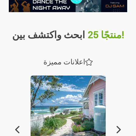
دراجات نارية / سكوتر
قوافل / بيوت متنقلة
!منتجًا 25
ابحث واكتشف بين
خدمات
اعلانات مميزة
الملحقات / الأجزاء
قطع منفصلة
القوارب
دراجات
يسكن