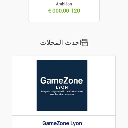
Cupiditate consequat
زخرفة
Ambléon
Ambérieux-en-Dombes
€
120 000,00
الأجهزة المنزلية
افعلها بنفسك / حديقة
أحدث المحلات
GameZone Lyon