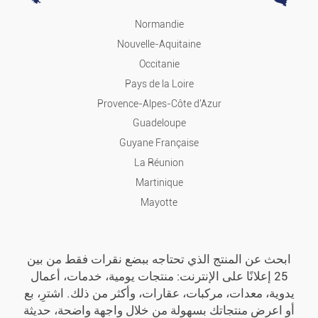
مرحبا التكنولوجيا
Normandie
Nouvelle-Aquitaine
علوم الكومبيوتر
Occitanie
Pays de la Loire
الصور والأصوات
Provence-Alpes-Côte d'Azur
Guadeloupe
العاب الفيديو
Guyane Française
La Réunion
مهاتفة
Martinique
Mayotte
الترفيه
موسيقى
ابحث عن المنتج الذي تحتاجه ببضع نقرات فقط من بين
25 إعلانًا على الإنترنت: منتجات يومية، خدمات، أعمال
أفلام
يدوية، معدات، مركبات، عقارات، وأكثر من ذلك. اشترِ، بع
أو اعرض منتجاتك بسهولة من خلال واجهة واضحة، حديثة