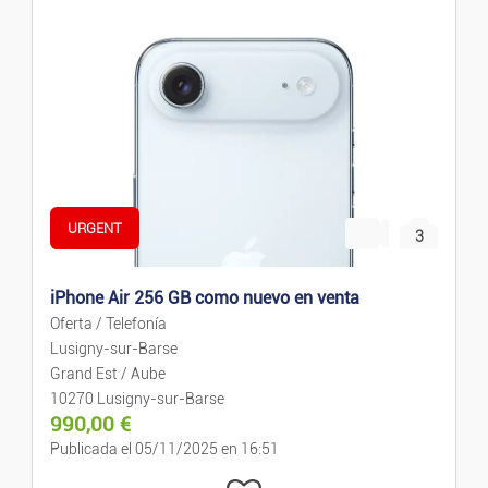
Tecnología
Informática
Imagen Y Sonido
Consolas Y Videojuegos
URGENT
3
Telefonía
iPhone Air 256 GB como nuevo en venta
Ocio
Oferta / Telefonía
Lusigny-sur-Barse
Grand Est / Aube
Música
10270 Lusigny-sur-Barse
990,00
€
Películas
Publicada el 05/11/2025 en 16:51