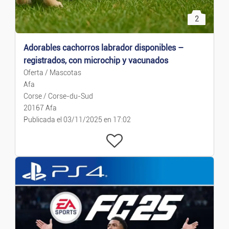
2
Adorables cachorros labrador disponibles –
registrados, con microchip y vacunados
Oferta / Mascotas
Afa
Corse / Corse-du-Sud
20167 Afa
Publicada el 03/11/2025 en 17:02