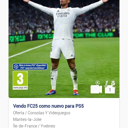
1
Vendo FC25 como nuevo para PS5
Oferta / Consolas Y Videojuegos
Mantes-la-Jolie
Île-de-France / Yvelines