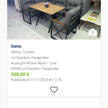
Trabajo
Empleo
1
Servicios
Demo
Clases/Cursos
Oferta / Coches
Le Chambon-Feugerolles
Ropa/Moda
Auvergne-Rhône-Alpes / Loire
42500 Le Chambon-Feugerolles
Confección Y Complementos
500,00
€
Publicada el 21/11/2025 en 12:35
Relojes Y Joyas
Bebés Y Niños