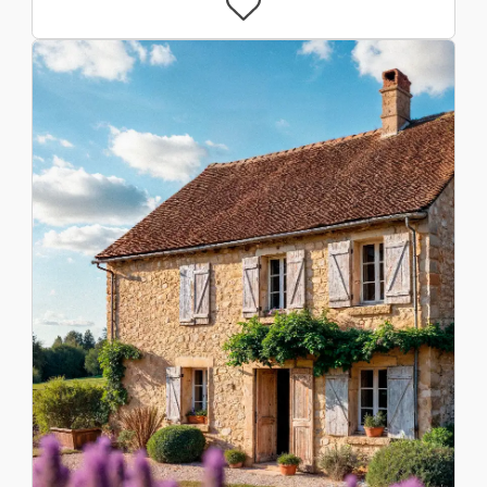
Libros/Revistas
Juegos Y Juguetes
Salud/Esparcimiento
Deportes
Mascotas
Coleccionismo
Hogar
Muebles