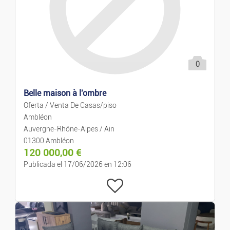
Precio descendente
Alquiler De Vacaciones
Alquiler De Casas/pisos
0
Venta De Casas/piso
Belle maison à l'ombre
Terrenos/Parcelas
Oferta / Venta De Casas/piso
Ambléon
Auvergne-Rhône-Alpes / Ain
Compartidos
01300 Ambléon
120 000,00
€
Garajes/Trasteros
Publicada el 17/06/2026 en 12:06
Locales Y Oficinas
Negocios Y Traspasos