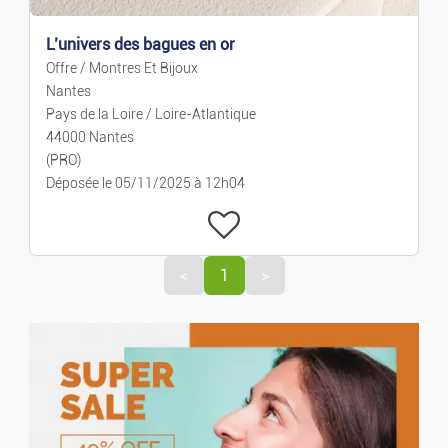
Emplois
L’univers des bagues en or
Offre / Montres Et Bijoux
Emplois
Nantes
Pays de la Loire / Loire-Atlantique
44000 Nantes
Services
(PRO)
Déposée le 05/11/2025 à 12h04
Cours Particuliers
Mode
<
1
>
Prêt-à-porter Et Acces.
Montres Et Bijoux
Puériculture