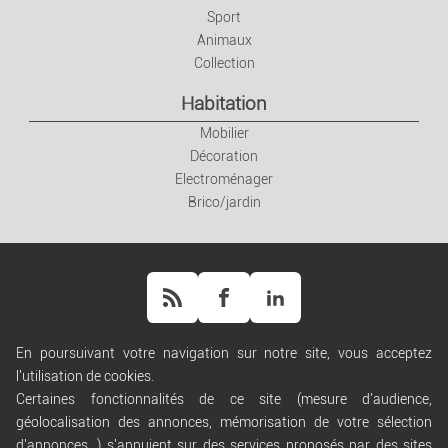
Sport
Animaux
Collection
Habitation
Mobilier
Décoration
Electroménager
Brico/jardin
En poursuivant votre navigation sur notre site, vous acceptez
l'utilisation de cookies.
Aide
Certaines fonctionnalités de ce site (mesure d'audience,
Règles de diffusion
géolocalisation des annonces, mémorisation de votre sélection
Conditions générales d'utilisation
d'annonces...) s'appuient sur des services proposés par des sites
Conditions générales de vente