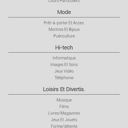
Cours Particuliers
Décoration
Mode
Electroménager
Prêt-à-porter Et Acces.
Montres Et Bijoux
Brico/jardin
Puériculture
Hi-tech
Informatique
Images Et Sons
Jeux Vidéo
Téléphonie
Loisirs Et Divertis.
Musique
Films
Livres/Magazines
Jeux Et Jouets
Forme/détente