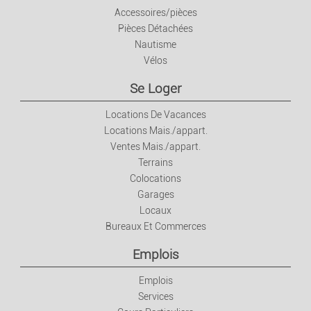
Livres/Magazines
Accessoires/pièces
Pièces Détachées
Nautisme
Jeux Et Jouets
Vélos
Forme/détente
Se Loger
Locations De Vacances
Sport
Locations Mais./appart.
Ventes Mais./appart.
Animaux
Terrains
Colocations
Garages
Collection
Locaux
Bureaux Et Commerces
Habitation
Emplois
Mobilier
Emplois
Services