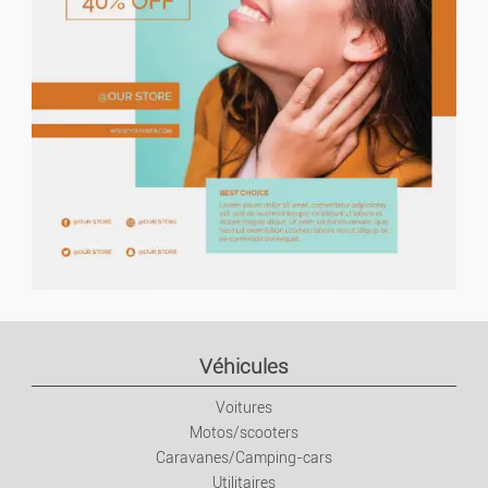
Hi-tech
Informatique
Images Et Sons
Jeux Vidéo
Téléphonie
Loisirs Et Divertis.
Véhicules
Musique
Voitures
Motos/scooters
Films
Caravanes/Camping-cars
Utilitaires