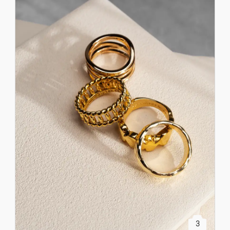
Prix décroissant
Locations De Vacances
Locations Mais./appart.
Ventes Mais./appart.
Terrains
Colocations
Garages
Locaux
Bureaux Et Commerces
3