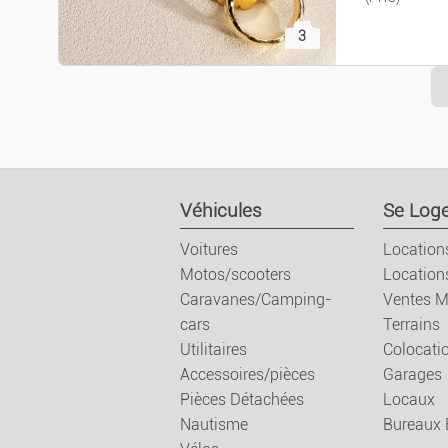
Prix 
3
Véhicules
Se Loge
Voitures
Location
Motos/scooters
Location
Caravanes/Camping-
Ventes M
cars
Terrains
Utilitaires
Colocati
Accessoires/pièces
Garages
Pièces Détachées
Locaux
Nautisme
Bureaux