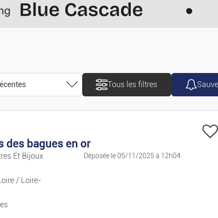
Motos/scooters
Caravanes/Campin
Utilitaires
récentes
Tous les filtres
Sauve
Accessoires/pièces
Pièces Détachées
récentes
s des bagues en or
Nautisme
res Et Bijoux
Déposée le 05/11/2025 à 12h04
anciennes
Vélos
oire / Loire-
croissant
Se Loger
es