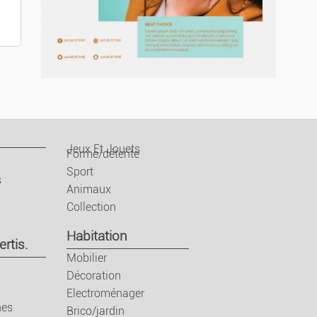
ces
part.
t.
Jeux Et Jouets
Forme/détente
Sport
s
Animaux
Collection
Habitation
ertis.
Mobilier
Décoration
ces
Electroménager
nes
Brico/jardin