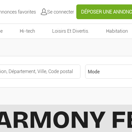
nonces favorites
Se connecter
DÉPOSER UNE ANNONC
e
Hi-tech
Loisirs Et Divertis.
Habitation
Mode
Toutes catégories
Autour de moi
Véhicules
Voitures
Effacer
Valider