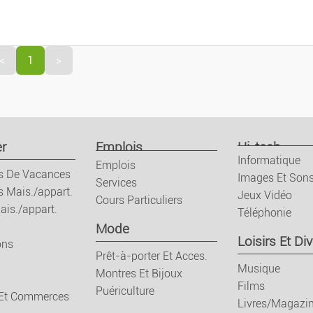
décroissant
Locations De Vacan
Locations Mais./ap
<
1
>
Ventes Mais./appar
Terrains
r
Emplois
Hi-tech
Informatique
Emplois
Colocations
s De Vacances
Images Et Son
Services
s Mais./appart.
Jeux Vidéo
Cours Particuliers
Garages
ais./appart.
Téléphonie
Mode
Loisirs Et Div
ons
Locaux
Prêt-à-porter Et Acces.
Musique
Montres Et Bijoux
Bureaux Et Commer
Films
Puériculture
 Et Commerces
Livres/Magazi