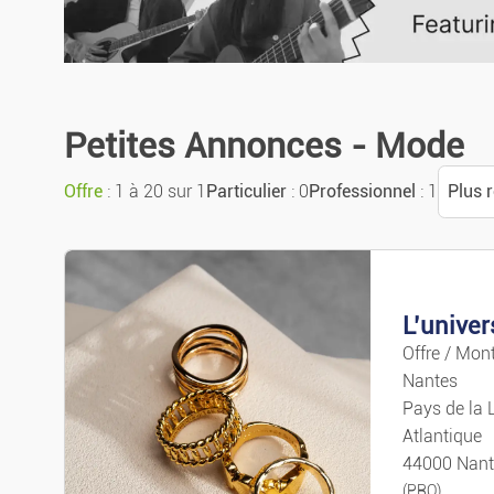
Annonces urgentes
Annonces avec photo
Petites Annonces - Mode
Offre
: 1 à 20 sur 1
Particulier
: 0
Professionnel
: 1
Plus 
Trier
Plus 
L’univer
Offre / Mont
Plus 
Nantes
Pays de la L
Prix 
Atlantique
44000 Nant
(PRO)