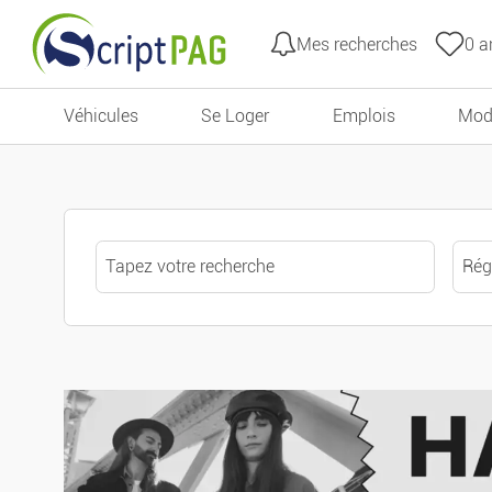
Mes recherches
0
an
Tous les filtres
Aller au contenu
Véhicules
Se Loger
Emplois
Mod
Prix
État
Type d'annonces
Offres
Recherche par mots clés