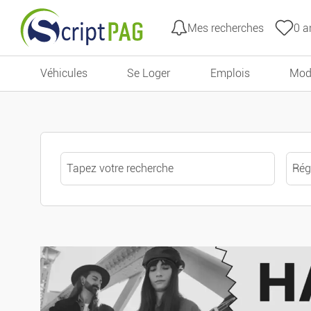
Mes recherches
0
an
Tous les filtres
Aller au contenu
Véhicules
Se Loger
Emplois
Mod
Prix
État
Type d'annonces
Offres
Recherche par mots clés