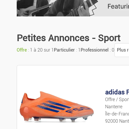
Annonces urgentes
Annonces avec photo
Petites Annonces - Sport
Offre
: 1 à 20 sur 1
Particulier
: 1
Professionnel
: 0
Plus 
Trier
Plus 
Plus 
Offre / Spor
Nanterre
Prix 
Île-de-Fran
92000 Nant