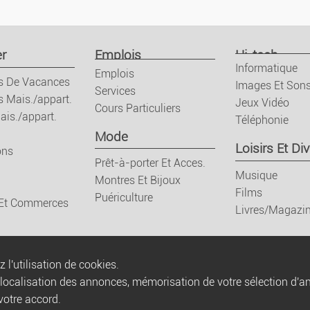
Emplois
Emplois
r
Emplois
Hi-tech
Informatique
Emplois
s De Vacances
Images Et Son
Services
Services
s Mais./appart.
Jeux Vidéo
Cours Particuliers
ais./appart.
Téléphonie
Cours Particuliers
Mode
Loisirs Et Div
ons
Prêt-à-porter Et Acces.
Mode
Musique
Montres Et Bijoux
Films
Puériculture
 Et Commerces
Prêt-à-porter Et Acc
Livres/Magazi
Montres Et Bijoux
 l'utilisation de cookies.
olocalisation des annonces, mémorisation de votre sélection d'a
Puériculture
votre accord.
Règles