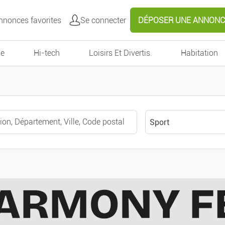
nonces favorites
Se connecter
DÉPOSER UNE ANNONC
e
Hi-tech
Loisirs Et Divertis.
Habitation
Sport
Toutes catégories
Autour de moi
Véhicules
Voitures
Effacer
Valider