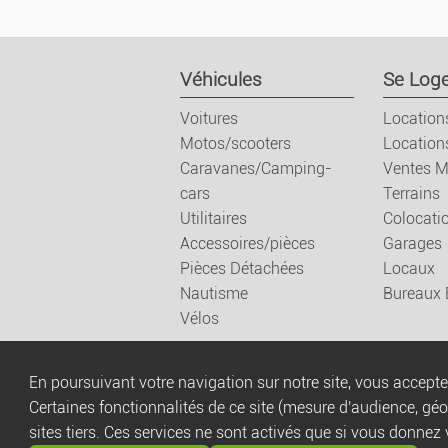
Véhicules
Se Loge
Voitures
Location
Motos/scooters
Location
Caravanes/Camping-
Ventes M
cars
Terrains
Utilitaires
Colocati
Accessoires/pièces
Garages
Pièces Détachées
Locaux
Nautisme
Bureaux
Vélos
En poursuivant votre navigation sur notre site, vous acceptez
Certaines fonctionnalités de ce site (mesure d'audience, gé
sites tiers. Ces services ne sont activés que si vous donnez 