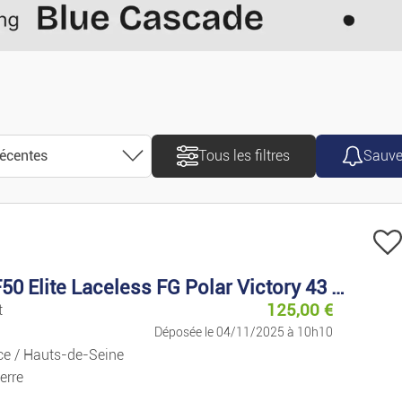
Motos/scooters
Caravanes/Campin
Utilitaires
récentes
Tous les filtres
Sauve
Accessoires/pièces
Pièces Détachées
récentes
Nautisme
adidas F50 Elite Laceless FG Polar Victory 43 1/3
anciennes
125,00
€
t
Vélos
Déposée le 04/11/2025 à 10h10
croissant
ce / Hauts-de-Seine
Se Loger
erre