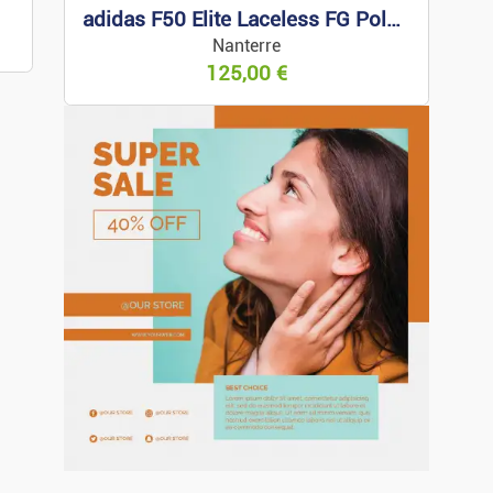
adidas F50 Elite Laceless FG Polar Victory 43 1/3
ces
Nanterre
125,00
€
part.
t.
ces