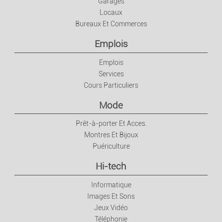
Garages
Décoration
Locaux
Bureaux Et Commerces
Electroménager
Emplois
Brico/jardin
Emplois
Services
Cours Particuliers
Mode
Prêt-à-porter Et Acces.
Montres Et Bijoux
Puériculture
Hi-tech
Informatique
Images Et Sons
Jeux Vidéo
Téléphonie