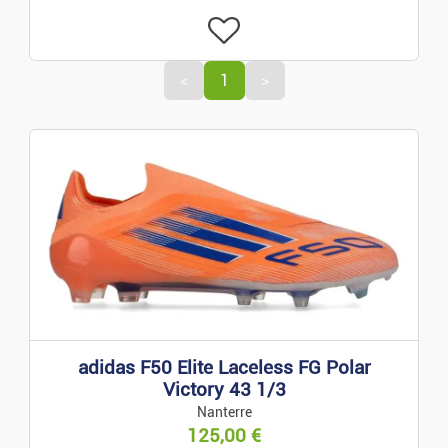
Emplois
<
1
>
Emplois
Services
Cours Particuliers
Mode
Prêt-à-porter Et Acces.
Montres Et Bijoux
adidas F50 Elite Laceless FG Polar
Victory 43 1/3
Nanterre
Puériculture
125,00
€