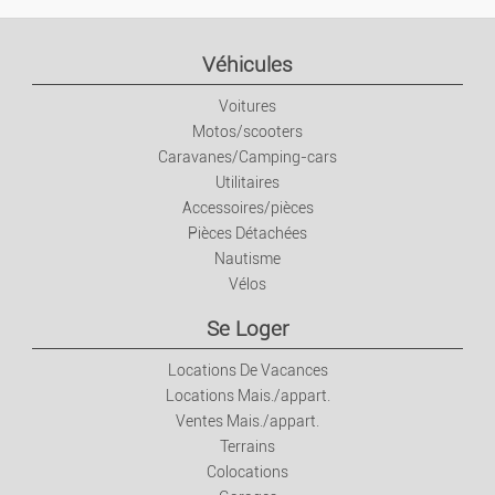
Livres/Magazines
Véhicules
Jeux Et Jouets
Voitures
Motos/scooters
Forme/détente
Caravanes/Camping-cars
Utilitaires
Sport
Accessoires/pièces
Pièces Détachées
Animaux
Nautisme
Vélos
Collection
Se Loger
Locations De Vacances
Habitation
Locations Mais./appart.
Ventes Mais./appart.
Mobilier
Terrains
Colocations