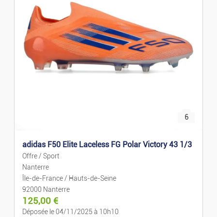
Prix décroissant
Locations De Vacances
Locations Mais./appart.
Ventes Mais./appart.
Terrains
6
Colocations
adidas F50 Elite Laceless FG Polar Victory 43 1/3
Garages
Offre / Sport
Nanterre
Locaux
Île-de-France / Hauts-de-Seine
92000 Nanterre
125,00
€
Bureaux Et Commerces
Déposée le 04/11/2025 à 10h10