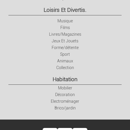
Loisirs Et Divertis.
Musique
Films
Livres/Magazines
Jeux Et Jouets
Forme/détente
Sport
Animaux
Collection
Habitation
Mobilier
Décoration
Electroménager
Brico/jardin