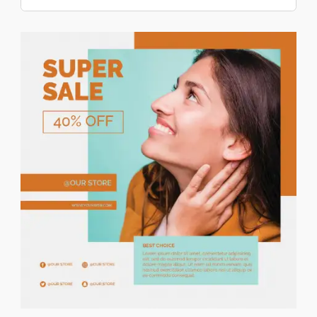
Hi-tech
Informatique
Images Et Sons
Jeux Vidéo
Téléphonie
Loisirs Et Divertis.
Musique
Films