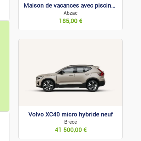
Maison de vacances avec piscine à louer à Arcachon
ces
Abzac
185,00
€
part.
t.
Volvo XC40 micro hybride neuf
Brécé
ces
41 500,00
€