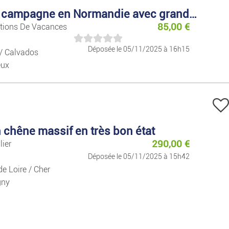
Livres/Magazines
Gîte à la campagne en Normandie avec grand jardin
85,00
€
ations De Vacances
Jeux Et Jouets
Déposée le 05/11/2025 à 16h15
/ Calvados
eux
Forme/détente
Sport
Animaux
 chêne massif en très bon état
290,00
€
lier
Collection
Déposée le 05/11/2025 à 15h42
de Loire / Cher
Habitation
gny
Mobilier