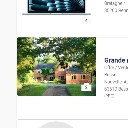
Bretagne / I
35200 Ren
4
Offre / Ven
Besse
Nouvelle-Aq
2
63610 Bess
(PRO)