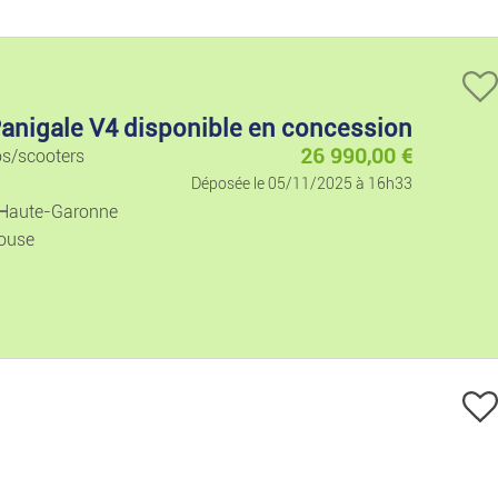
Hi-tech
Informatique
Panigale V4 disponible en concession
Images Et Sons
26 990,00
€
os/scooters
Déposée le 05/11/2025 à 16h33
Jeux Vidéo
 Haute-Garonne
ouse
Téléphonie
Loisirs Et Divertis.
Musique
Films