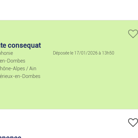
Prix décroissant
Locations De Vacan
Locations Mais./ap
Ventes Mais./appar
ate consequat
phonie
Déposée le 17/01/2026 à 13h50
Terrains
-en-Dombes
hône-Alpes / Ain
Colocations
érieux-en-Dombes
Garages
Locaux
Bureaux Et Commer
nnonce