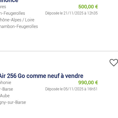
Emplois
500,00
€
ures
-Feugerolles
Déposée le 21/11/2025 à 12h35
Emplois
hône-Alpes / Loire
hambon-Feugerolles
Services
Cours Particuliers
Mode
Air 256 Go comme neuf à vendre
Prêt-à-porter Et Acc
990,00
€
phonie
r-Barse
Déposée le 05/11/2025 à 16h51
Montres Et Bijoux
 Aube
gny-sur-Barse
Puériculture