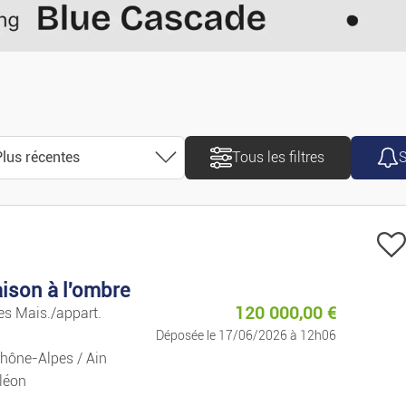
Motos/scooters
Caravanes/Campin
Utilitaires
lus récentes
Tous les filtres
S
Accessoires/pièces
Trier
Pièces Détachées
Plus récentes
Nautisme
ison à l'ombre
Plus anciennes
120 000,00
€
tes Mais./appart.
Vélos
Déposée le 17/06/2026 à 12h06
Prix croissant
hône-Alpes / Ain
Se Loger
léon