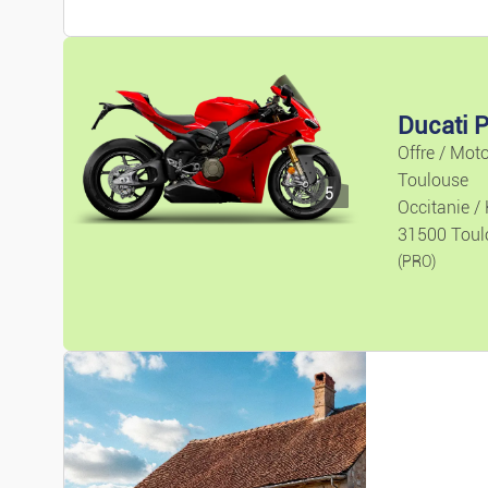
Ducati 
Offre / Mot
Toulouse
5
Occitanie /
31500 Toul
(PRO)