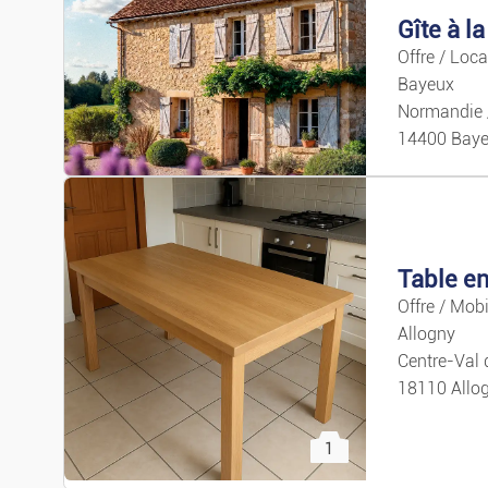
Offre / Loc
Bayeux
Normandie 
14400 Bay
Table en
3
Offre / Mobi
Allogny
Centre-Val 
18110 Allo
1