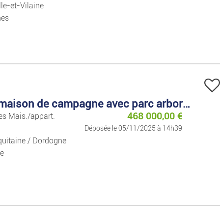
lle-et-Vilaine
nes
Grande maison de campagne avec parc arboré à vendre
468 000,00
€
tes Mais./appart.
Déposée le 05/11/2025 à 14h39
uitaine / Dordogne
e