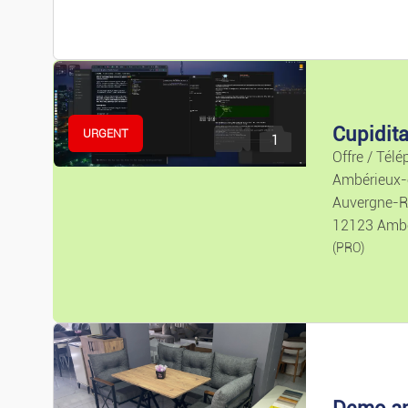
Cupidit
URGENT
1
Offre / Télé
Ambérieux
Auvergne-R
12123 Amb
(PRO)
Demo a