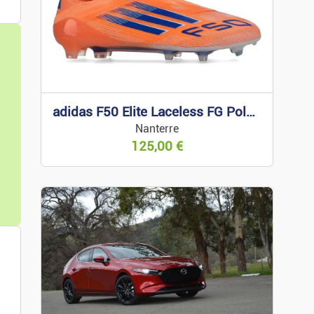
adidas F50 Elite Laceless FG Polar Victory 43 1/3
Nanterre
125,00
€