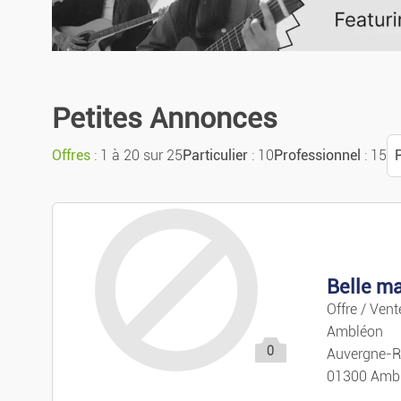
Petites Annonces
Offres
: 1 à 20 sur 25
Particulier
: 10
Professionnel
: 15
P
Belle ma
Offre / Ven
Ambléon
0
Auvergne-R
01300 Amb