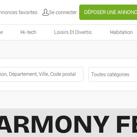
nonces favorites
Se connecter
DÉPOSER UNE ANNONC
e
Hi-tech
Loisirs Et Divertis.
Habitation
Toutes catégories
Toutes catégories
Autour de moi
Véhicules
Voitures
Effacer
Valider