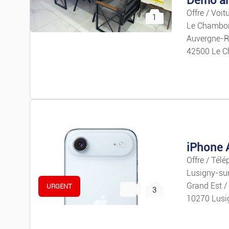
Offre / Voit
1
Le Chambon
Auvergne-R
42500 Le C
iPhone 
Offre / Télé
Lusigny-su
Grand Est /
URGENT
3
10270 Lusi