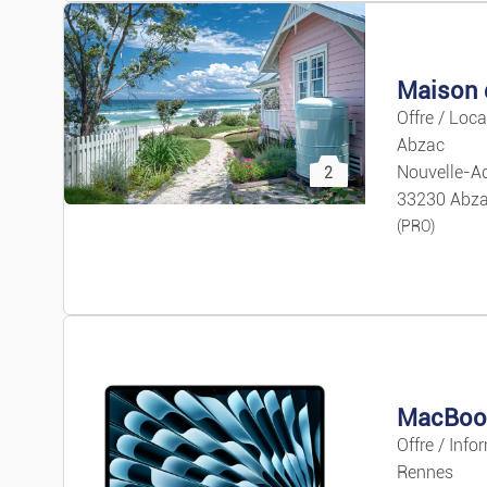
Offre / Loc
Abzac
Nouvelle-Aq
2
33230 Abz
(PRO)
MacBook 
Offre / Info
Rennes