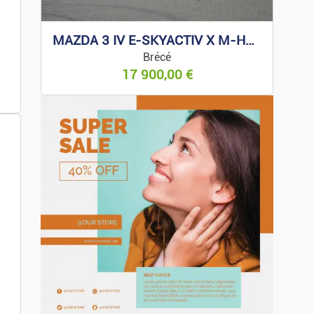
MAZDA 3 IV E-SKYACTIV X M-HYBRID 186 EXCLUSIVE
Brécé
17 900,00
€