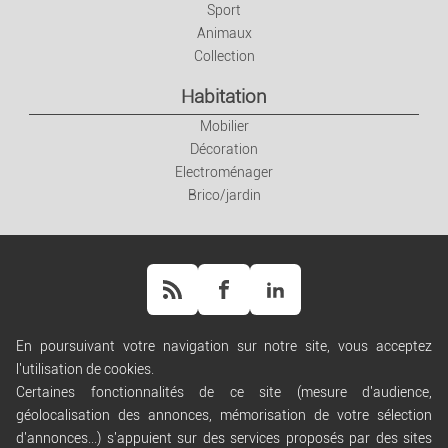
Sport
Animaux
Collection
Habitation
Mobilier
Décoration
Electroménager
Brico/jardin
En poursuivant votre navigation sur notre site, vous acceptez
l'utilisation de cookies.
Aide
Certaines fonctionnalités de ce site (mesure d'audience,
Règles de diffusion
géolocalisation des annonces, mémorisation de votre sélection
Conditions générales d'utilisation
d'annonces...) s'appuient sur des services proposés par des sites
Conditions générales de vente