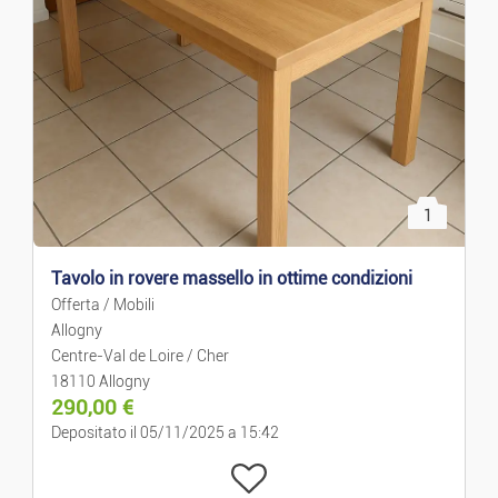
Prezzo decrescente
Case Per Le Vacanze
Case/appart. In Affitto
Case/Appart. In Vendita
1
Campi
Tavolo in rovere massello in ottime condizioni
Condivisione Piatta
Offerta / Mobili
Allogny
Autorimesse
Centre-Val de Loire / Cher
18110 Allogny
290,00
€
Uffici
Depositato il 05/11/2025 a 15:42
Business E Commercio