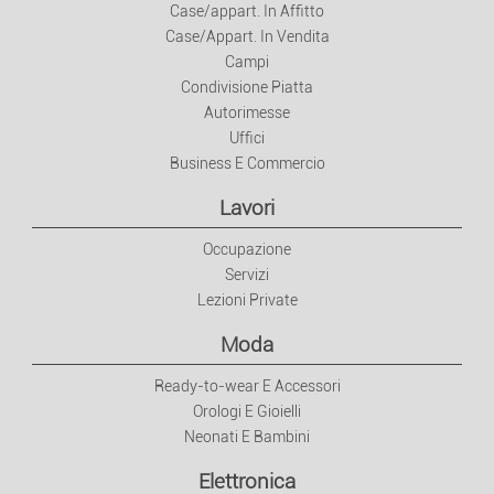
Decorazione
Case/appart. In Affitto
Case/Appart. In Vendita
Campi
Elettrodomestici
Condivisione Piatta
Autorimesse
Bricolage E Giardinaggio
Uffici
Business E Commercio
Lavori
Occupazione
Servizi
Lezioni Private
Moda
Ready-to-wear E Accessori
Orologi E Gioielli
Neonati E Bambini
Elettronica