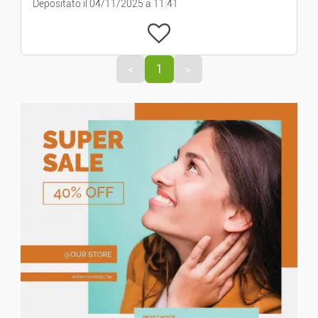
Depositato il 04/11/2025 a 11:41
Elettronica
Informatica
<
1
>
Immagini E Suoni
Videogiochi
Telefonia
Tempo Libero E Hobby
Musica
Film