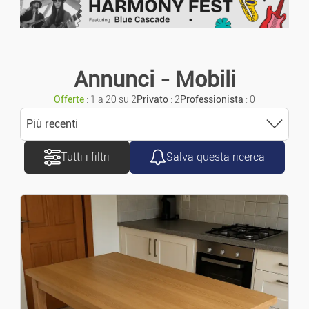
Annunci urgenti
Moto/Scooter
Annunci con foto
Carovane
Annunci - Mobili
Offerte
: 1 a 20 su 2
Privato
: 2
Professionista
: 0
Furgoni/Camion
Più recenti
Accessori/Ricambi
Tutti i filtri
Salva questa ricerca
Ordinare
Pezzi Di Ricambio
Più recenti
Navigazione
Più vecchio
Bicicletta
Prezzo crescente
Immobiliare