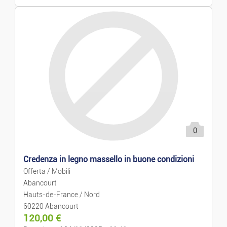
Lavori
Occupazione
Servizi
Lezioni Private
Moda
0
Ready-to-wear E Accessori
Credenza in legno massello in buone condizioni
Offerta / Mobili
Orologi E Gioielli
Abancourt
Hauts-de-France / Nord
60220 Abancourt
Neonati E Bambini
120,00
€