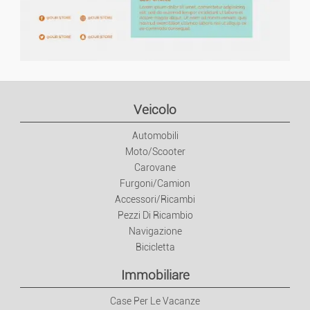
Libri/Riviste
Giocattoli E Giochi
Forma/relax
Veicolo
Sport
Automobili
Moto/Scooter
Animali
Carovane
Furgoni/Camion
Accessori/Ricambi
Collezione
Pezzi Di Ricambio
Navigazione
Abitazione
Bicicletta
Immobiliare
Mobili
Case Per Le Vacanze