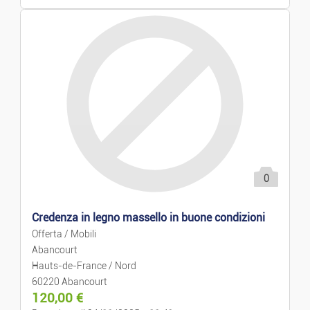
Lavori
Occupazione
Servizi
Lezioni Private
Moda
0
Ready-to-wear E Accessori
Credenza in legno massello in buone condizioni
Offerta / Mobili
Orologi E Gioielli
Abancourt
Hauts-de-France / Nord
60220 Abancourt
Neonati E Bambini
120,00
€