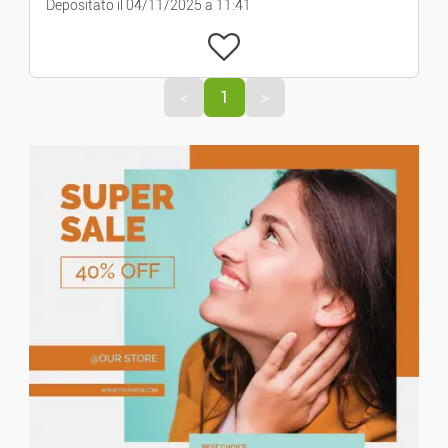
Depositato il 04/11/2025 a 11:41
Elettronica
Informatica
<
1
>
Immagini E Suoni
Videogiochi
Telefonia
Tempo Libero E Hobby
Musica
Film