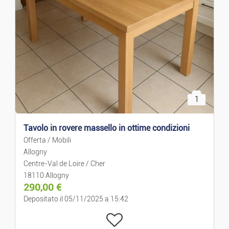
Prezzo decrescente
Case Per Le Vacanze
Case/appart. In Affitto
Case/Appart. In Vendita
1
Campi
Tavolo in rovere massello in ottime condizioni
Condivisione Piatta
Offerta / Mobili
Allogny
Autorimesse
Centre-Val de Loire / Cher
18110 Allogny
290,00
€
Uffici
Depositato il 05/11/2025 a 15:42
Business E Commercio