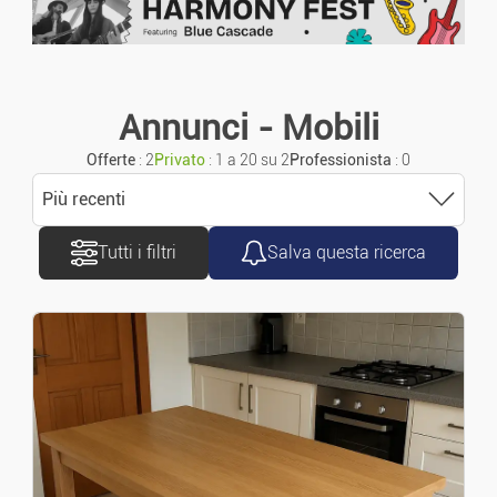
Annunci urgenti
Moto/Scooter
Annunci con foto
Carovane
Annunci - Mobili
Offerte
: 2
Privato
: 1 a 20 su 2
Professionista
: 0
Furgoni/Camion
Più recenti
Accessori/Ricambi
Tutti i filtri
Salva questa ricerca
Ordinare
Pezzi Di Ricambio
Più recenti
Navigazione
Più vecchio
Bicicletta
Prezzo crescente
Immobiliare