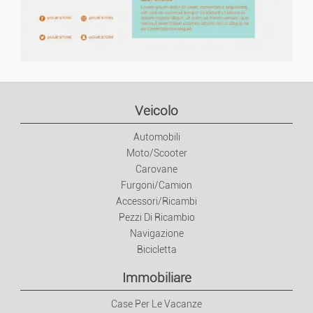
Libri/Riviste
Giocattoli E Giochi
Forma/relax
Veicolo
Sport
Automobili
Moto/Scooter
Animali
Carovane
Furgoni/Camion
Accessori/Ricambi
Collezione
Pezzi Di Ricambio
Navigazione
Abitazione
Bicicletta
Immobiliare
Mobili
Case Per Le Vacanze