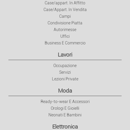
Decorazione
Case/appart. In Affitto
Case/Appart. In Vendita
Campi
Elettrodomestici
Condivisione Piatta
Autorimesse
Bricolage E Giardinaggio
Uffici
Business E Commercio
Lavori
Occupazione
Servizi
Lezioni Private
Moda
Ready-to-wear E Accessori
Orologi E Gioielli
Neonati E Bambini
Elettronica