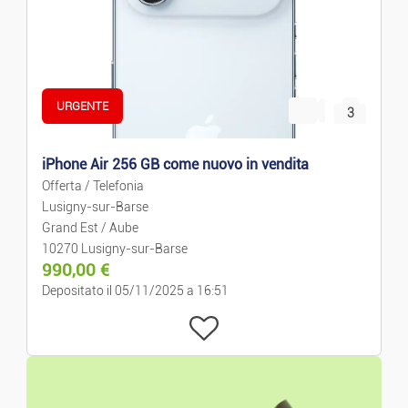
Libri/Riviste
Giocattoli E Giochi
URGENTE
3
Forma/relax
iPhone Air 256 GB come nuovo in vendita
Sport
Offerta / Telefonia
Lusigny-sur-Barse
Animali
Grand Est / Aube
10270 Lusigny-sur-Barse
Collezione
990,00
€
Depositato il 05/11/2025 a 16:51
Abitazione
Mobili