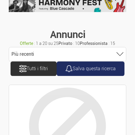
Moto/Scooter
Carovane
Annunci
Offerte
: 1 a 20 su 25
Privato
: 10
Professionista
: 15
Furgoni/Camion
Più recenti
Accessori/Ricambi
Tutti i filtri
Salva questa ricerca
Ordinare
Pezzi Di Ricambio
Più recenti
Navigazione
Più vecchio
Bicicletta
Prezzo crescente
Immobiliare