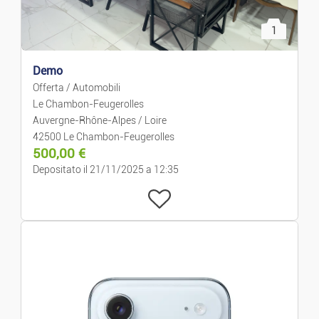
Elettronica
1
Informatica
Demo
Offerta / Automobili
Immagini E Suoni
Le Chambon-Feugerolles
Auvergne-Rhône-Alpes / Loire
Videogiochi
42500 Le Chambon-Feugerolles
500,00
€
Depositato il 21/11/2025 a 12:35
Telefonia
Tempo Libero E Hobby
Musica
Film