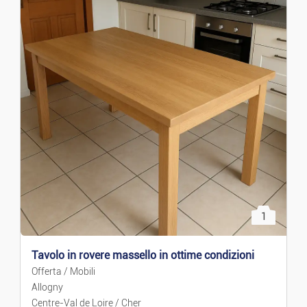
1
Tavolo in rovere massello in ottime condizioni
Offerta / Mobili
Allogny
Centre-Val de Loire / Cher