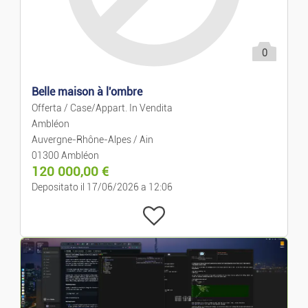
Prezzo decrescente
Case Per Le Vacanze
0
Case/appart. In Affitto
Belle maison à l'ombre
Case/Appart. In Vendita
Offerta / Case/Appart. In Vendita
Ambléon
Campi
Auvergne-Rhône-Alpes / Ain
01300 Ambléon
120 000,00
€
Condivisione Piatta
Depositato il 17/06/2026 a 12:06
Autorimesse
Uffici
Business E Commercio