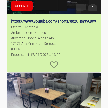
URGENTE
Lavori
1
Occupazione
https://www.youtube.com/shorts/eo2uReWyQXw
Offerta / Telefonia
Ambérieux-en-Dombes
Servizi
Auvergne-Rhône-Alpes / Ain
12123 Ambérieux-en-Dombes
Lezioni Private
(PRO)
Depositato il 17/01/2026 a 13:50
Moda
Ready-to-wear E Accessori
Orologi E Gioielli
Neonati E Bambini