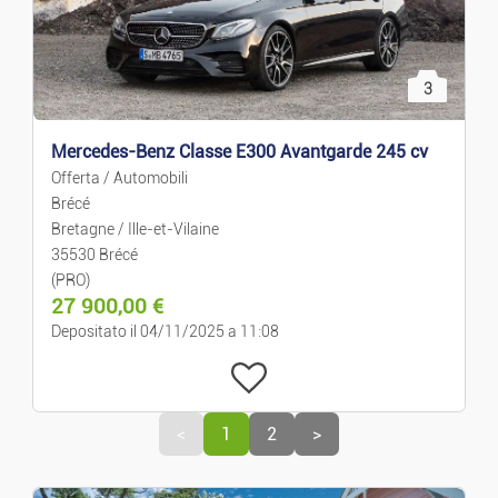
3
Mercedes-Benz Classe E300 Avantgarde 245 cv
Offerta / Automobili
Brécé
Bretagne / Ille-et-Vilaine
35530 Brécé
(PRO)
27 900,00
€
Depositato il 04/11/2025 a 11:08
<
1
2
>