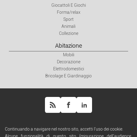
Giocattoli E Giochi
Forma/relax
Sport
Animali
Collezione
Abitazione
Mobili
Decorazione
Elettrodomestici
Bricolage E Giardinaggio
Continuando a navigare nel nostro sito, accetti l'uso dei cookie.
Aiuto
Alcune funzionalità di questo sito (misurazione dell'audience,
Regole di diffusione