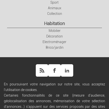
Sport
Animaux
Collection
Habitation
Mobilier
Décoration
Electroménager
Brico/jardin
En poursuivant votre navigation sur notre site, vous acceptez
l'utilisation de cookies.
Aide
Certaines fonctionnalités de ce site (mesure d'audience,
Règles de diffusion
géolocalisation des annonces, mémorisation de votre sélection
Conditions générales d'utilisation
d'annonces...) s'appuient sur des services proposés par des sites
Conditions générales de vente