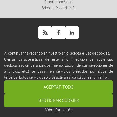
Electrodoméstico
Bricolaje Y Jardinería
Al continuar navegando en nuestro sitio, acepta el uso de cookies.
Ayuda
Ciertas características de este sitio (medición de audiencia,
Normas de difusión
geolocalización de anuncios, memorización de sus selecciones de
Términos de uso
anuncios, etc.) se basan en servicios ofrecidos por sitios de
Condiciones generales de venta
terceros. Estos servicios solo se activan si da su consentimiento.
Política de confidencialidad
Manejo de cookies
ACEPTAR TODO
Contáctanos
GESTIONAR COOKIES
Copyright ©
Script PAG
/ Desarrollado por
Script PAG
Más información