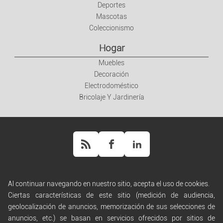
Deportes
Mascotas
Coleccionismo
Hogar
Muebles
Decoración
Electrodoméstico
Bricolaje Y Jardinería
Al continuar navegando en nuestro sitio, acepta el uso de cookies.
Ayuda
Ciertas características de este sitio (medición de audiencia,
Normas de difusión
geolocalización de anuncios, memorización de sus selecciones de
Términos de uso
anuncios, etc.) se basan en servicios ofrecidos por sitios de
Condiciones generales de venta