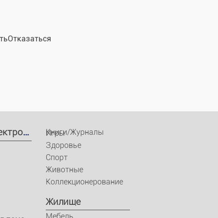
ть
Отказаться
ектроника
Книги/Журналы
Игры
Здоровье
Спорт
Животные
Коллекционерование
Жилище
Мебель