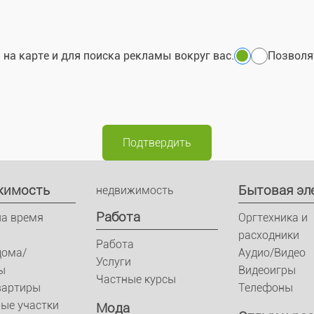
на карте и для поиска рекламы вокруг вас.
Позволя
Подтвердить
жимость
Бытовая эл
недвижимость
Pабота
на время
Оргтехника и
расходники
Pабота
дома/
Аудио/Видео
Услуги
ы
Видеоигры
Частные курсы
вартиры
Телефоны
ые участки
Мода