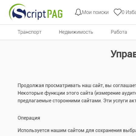
Мои поиски
0
Изба
Перейти к содержимому
Транспорт
Недвижимость
Pабота
Упра
Продолжая просматривать наш сайт, вы соглашает
Некоторые функции этого сайта (измерение аудито
предлагаемые сторонними сайтами. Эти услуги акт
Операция
Используется нашим сайтом для сохранения выб