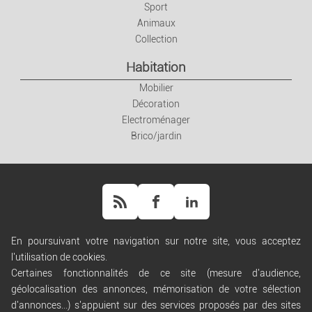
Sport
Animaux
Collection
Habitation
Mobilier
Décoration
Electroménager
Brico/jardin
En poursuivant votre navigation sur notre site, vous acceptez
l'utilisation de cookies.
Aide
Certaines fonctionnalités de ce site (mesure d'audience,
Règles de diffusion
géolocalisation des annonces, mémorisation de votre sélection
Conditions générales d'utilisation
d'annonces...) s'appuient sur des services proposés par des sites
Conditions générales de vente