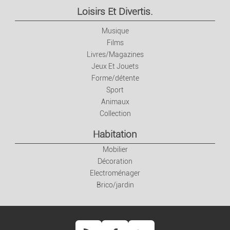
Livres/Magazines
Loisirs Et Divertis.
Musique
Jeux Et Jouets
Films
Livres/Magazines
Forme/détente
Jeux Et Jouets
Forme/détente
Sport
Sport
Animaux
Collection
Animaux
Habitation
Collection
Mobilier
Décoration
Electroménager
Habitation
Brico/jardin
Mobilier