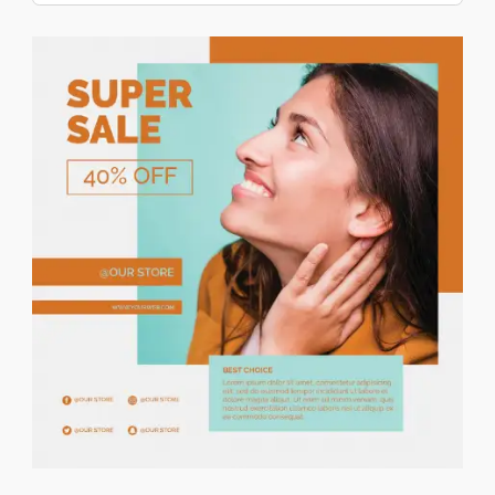
Prix décroissant
Locations De Vacances
Locations Mais./appart.
Ventes Mais./appart.
Terrains
Colocations
Garages
Locaux
Bureaux Et Commerces