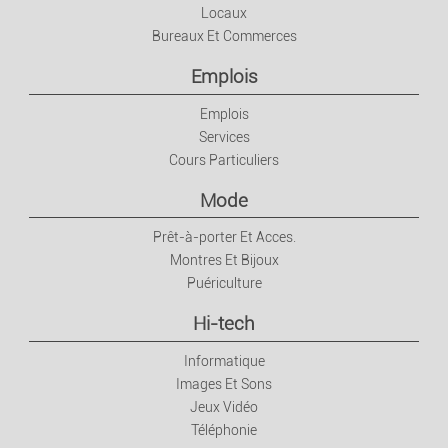
Locaux
Hi-tech
Bureaux Et Commerces
Emplois
Informatique
Emplois
Images Et Sons
Services
Cours Particuliers
Jeux Vidéo
Mode
Prêt-à-porter Et Acces.
Téléphonie
Montres Et Bijoux
Puériculture
Loisirs Et Divertis.
Hi-tech
Musique
Informatique
Images Et Sons
Films
Jeux Vidéo
Téléphonie