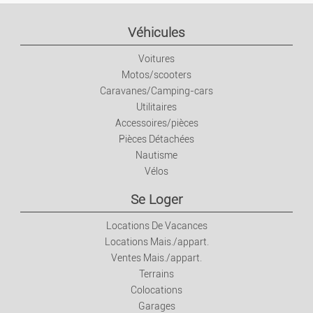
Emplois
Véhicules
Voitures
Emplois
Motos/scooters
Caravanes/Camping-cars
Services
Utilitaires
Accessoires/pièces
Cours Particuliers
Pièces Détachées
Nautisme
Vélos
Mode
Se Loger
Prêt-à-porter Et Acces.
Locations De Vacances
Locations Mais./appart.
Montres Et Bijoux
Ventes Mais./appart.
Terrains
Puériculture
Colocations
Garages