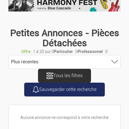
Annonces avec photo
Motos/scooters
Caravanes/Camping-cars
Petites Annonces - Pièces
Détachées
Utilitaires
Offre
: 1 à 20 sur 0
Particulier
: 0
Professionnel
: 0
Accessoires/pièces
Plus récentes
Tous les filtres
Trier
Pièces Détachées
Sauvegarder cette recherche
Plus récentes
Nautisme
Plus anciennes
Vélos
Aucune annonce ne correspond à votre recherche
Prix croissant
Se Loger