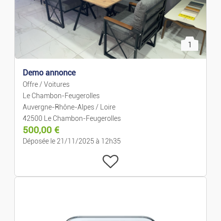
Hi-tech
Informatique
1
Images Et Sons
Demo annonce
Offre / Voitures
Jeux Vidéo
Le Chambon-Feugerolles
Auvergne-Rhône-Alpes / Loire
42500 Le Chambon-Feugerolles
Téléphonie
500,00
€
Déposée le 21/11/2025 à 12h35
Loisirs Et Divertis.
Musique
Films