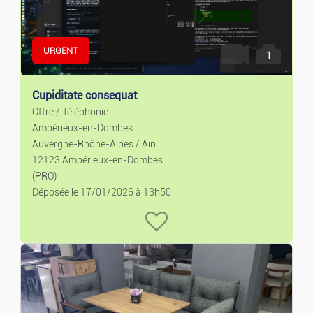
Emplois
URGENT
1
Emplois
Cupiditate consequat
Services
Offre / Téléphonie
Ambérieux-en-Dombes
Cours Particuliers
Auvergne-Rhône-Alpes / Ain
12123 Ambérieux-en-Dombes
Mode
(PRO)
Déposée le 17/01/2026 à 13h50
Prêt-à-porter Et Acces.
Montres Et Bijoux
Puériculture