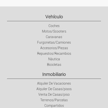
Libros/Revistas
Vehículo
Juegos Y Juguetes
Coches
Salud/Esparcimiento
Motos/Scooters
Caravanas
Furgonetas/Camiones
Deportes
Accesorios/Piezas
Repuestos/Recambios
Mascotas
Náutica
Bicicletas
Coleccionismo
Inmobiliario
Hogar
Alquiler De Vacaciones
Alquiler De Casas/pisos
Venta De Casas/piso
Muebles
Terrenos/Parcelas
Compartidos