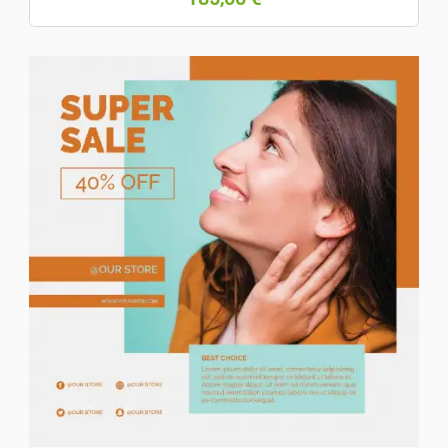
Tecnología
Informática
Imagen Y Sonido
Consolas Y Videojuegos
Telefonía
Ocio
Música
Películas