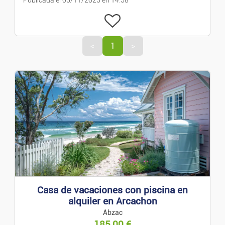
Publicada el 05/11/2025 en 14:58
Trabajo
Empleo
<
1
>
Servicios
Clases/Cursos
Ropa/Moda
Confección Y Complementos
Relojes Y Joyas
Casa de vacaciones con piscina en
alquiler en Arcachon
Bebés Y Niños
Abzac
185,00
€