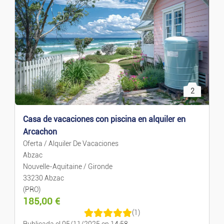
Precio ascendente
Alquiler De Vacaciones
Precio descendente
Alquiler De Casas/pisos
Venta De Casas/piso
2
Terrenos/Parcelas
Casa de vacaciones con piscina en alquiler en
Compartidos
Arcachon
Oferta / Alquiler De Vacaciones
Abzac
Garajes/Trasteros
Nouvelle-Aquitaine / Gironde
33230 Abzac
Locales Y Oficinas
(PRO)
185,00
€
Negocios Y Traspasos
(1)