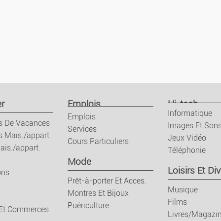
décroissant
Locations De Vacan
Locations Mais./ap
Ventes Mais./appar
Terrains
r
Emplois
Hi-tech
Informatique
Emplois
Colocations
s De Vacances
Images Et Son
Services
s Mais./appart.
Jeux Vidéo
Cours Particuliers
Garages
ais./appart.
Téléphonie
Mode
Loisirs Et Div
ons
Locaux
Prêt-à-porter Et Acces.
Musique
Montres Et Bijoux
Bureaux Et Commer
Films
Puériculture
 Et Commerces
Livres/Magazi