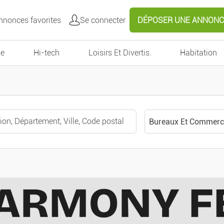
nonces favorites
Se connecter
DÉPOSER UNE ANNONC
e
Hi-tech
Loisirs Et Divertis.
Habitation
Bureaux Et Commerc
Toutes catégories
Autour de moi
Véhicules
Voitures
Effacer
Valider