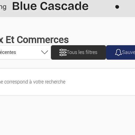
Motos/scooters
Caravanes/Campin
ux Et Commerces
Utilitaires
récentes
Tous les filtres
Sauve
Accessoires/pièces
Pièces Détachées
 correspond à votre recherche
récentes
Nautisme
anciennes
Vélos
croissant
Se Loger