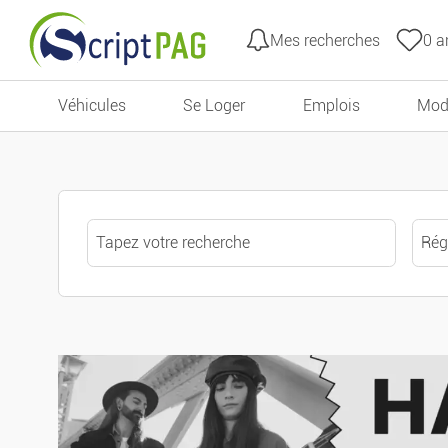
Mes recherches
0
an
Tous les filtres
Aller au contenu
Véhicules
Se Loger
Emplois
Mod
Prix
Nombre de pièces
Extérieur
Valeur DPE