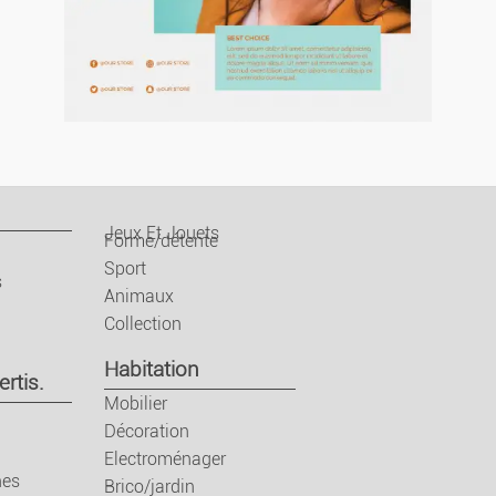
ces
part.
t.
Jeux Et Jouets
Forme/détente
Sport
s
Animaux
Collection
Habitation
ertis.
Mobilier
Décoration
ces
Electroménager
nes
Brico/jardin