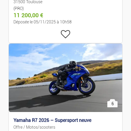
31500 Toulouse
Livres/Magazines
(PRO)
11 200,00
€
Jeux Et Jouets
Déposée le 05/11/2025 à 10h58
Forme/détente
Sport
Animaux
Collection
Habitation
6
Mobilier
Yamaha R7 2026 – Supersport neuve
Offre / Motos/scooters