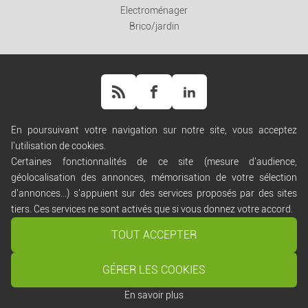
Electroménager
Brico/jardin
En poursuivant votre navigation sur notre site, vous acceptez
l'utilisation de cookies.
Aide
Certaines fonctionnalités de ce site (mesure d'audience,
Règles de diffusion
géolocalisation des annonces, mémorisation de votre sélection
Conditions générales d'utilisation
d'annonces...) s'appuient sur des services proposés par des sites
Conditions générales de vente
tiers. Ces services ne sont activés que si vous donnez votre accord.
Politique de confidentialité
Gestion des cookies
TOUT ACCEPTER
Nous contacter
GÉRER LES COOKIES
Tout effacer
Lancer la recherche
Copyright ©
Script PAG
/ Propulsé par
Script PAG
En savoir plus