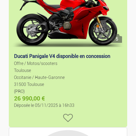
Prix décroissant
Locations De Vacances
Locations Mais./appart.
5
Ventes Mais./appart.
Ducati Panigale V4 disponible en concession
Terrains
Offre / Motos/scooters
Toulouse
Occitanie / Haute-Garonne
Colocations
31500 Toulouse
(PRO)
Garages
26 990,00
€
Déposée le 05/11/2025 à 16h33
Locaux
Bureaux Et Commerces