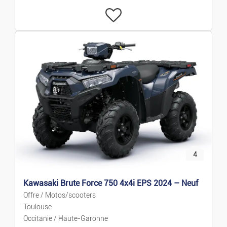
Hi-tech
Informatique
Images Et Sons
Jeux Vidéo
Téléphonie
Loisirs Et Divertis.
4
Musique
Kawasaki Brute Force 750 4x4i EPS 2024 – Neuf
Offre / Motos/scooters
Films
Toulouse
Occitanie / Haute-Garonne