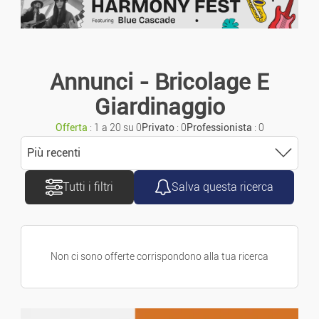
Annunci urgenti
Moto/Scooter
Annunci con foto
Carovane
Annunci - Bricolage E
Giardinaggio
Furgoni/Camion
Offerta
: 1 a 20 su 0
Privato
: 0
Professionista
: 0
Accessori/Ricambi
Più recenti
Tutti i filtri
Salva questa ricerca
Ordinare
Pezzi Di Ricambio
Più recenti
Navigazione
Non ci sono offerte corrispondono alla tua ricerca
Più vecchio
Bicicletta
Prezzo crescente
Immobiliare