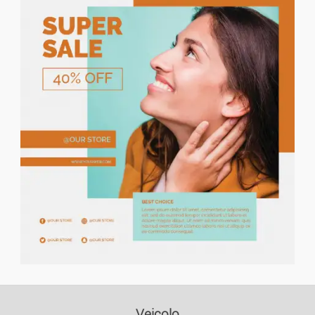
Prezzo decrescente
Case Per Le Vacanze
Case/appart. In Affitto
Case/Appart. In Vendita
Campi
Condivisione Piatta
Autorimesse
Uffici
Business E Commercio
Veicolo