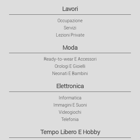
Elettronica
Lavori
Occupazione
Informatica
Servizi
Lezioni Private
Immagini E Suoni
Moda
Videogiochi
Ready-to-wear E Accessori
Orologi E Gioielli
Neonati E Bambini
Telefonia
Elettronica
Tempo Libero E Hobby
Informatica
Immagini E Suoni
Musica
Videogiochi
Telefonia
Film
Tempo Libero E Hobby