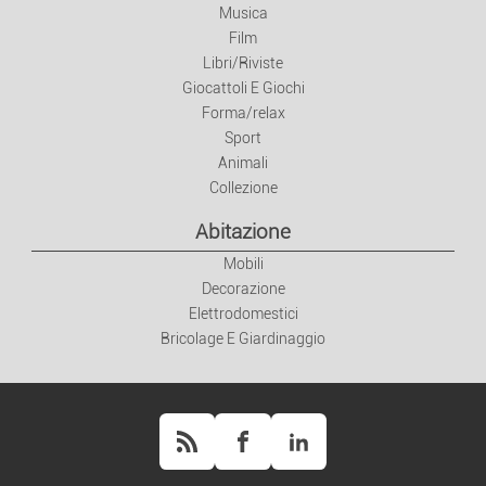
Musica
Libri/Riviste
Film
Libri/Riviste
Giocattoli E Giochi
Giocattoli E Giochi
Forma/relax
Forma/relax
Sport
Animali
Collezione
Sport
Abitazione
Animali
Mobili
Decorazione
Collezione
Elettrodomestici
Bricolage E Giardinaggio
Abitazione
Mobili