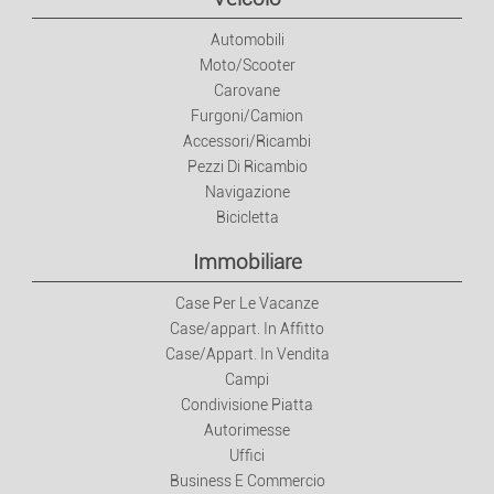
Lavori
Automobili
Moto/Scooter
Carovane
Occupazione
Furgoni/Camion
Accessori/Ricambi
Servizi
Pezzi Di Ricambio
Navigazione
Lezioni Private
Bicicletta
Immobiliare
Moda
Case Per Le Vacanze
Case/appart. In Affitto
Ready-to-wear E Accessori
Case/Appart. In Vendita
Campi
Orologi E Gioielli
Condivisione Piatta
Autorimesse
Uffici
Neonati E Bambini
Business E Commercio