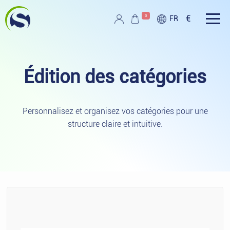
Aller au contenu principal
0
€
FR
Script PAG
Édition des
catégories
Personnalisez et organisez vos catégories pour une
structure claire et intuitive.