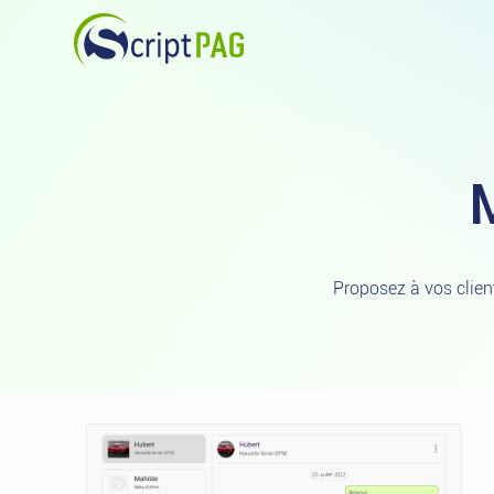
Aller au contenu principal
Script PAG
Proposez à vos clien