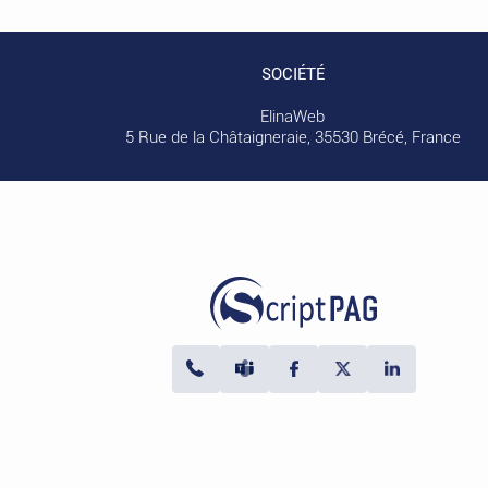
SOCIÉTÉ
ElinaWeb
5 Rue de la Châtaigneraie, 35530 Brécé, France