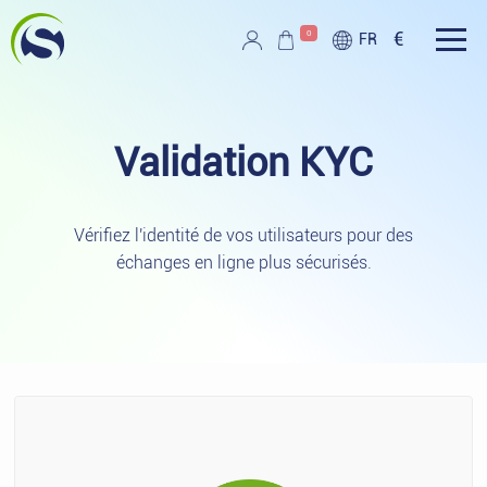
Aller au contenu principal
0
€
FR
Script PAG
Validation
KYC
Vérifiez l'identité de vos utilisateurs pour des
échanges en ligne plus sécurisés.