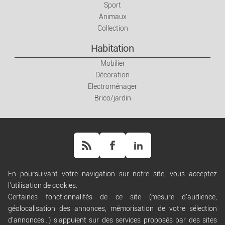
Sport
Animaux
Collection
Habitation
Mobilier
Décoration
Electroménager
Brico/jardin
En poursuivant votre navigation sur notre site, vous acceptez
l'utilisation de cookies.
Aide
Certaines fonctionnalités de ce site (mesure d'audience,
Règles de diffusion
géolocalisation des annonces, mémorisation de votre sélection
Conditions générales d'utilisation
d'annonces...) s'appuient sur des services proposés par des sites
Conditions générales de vente