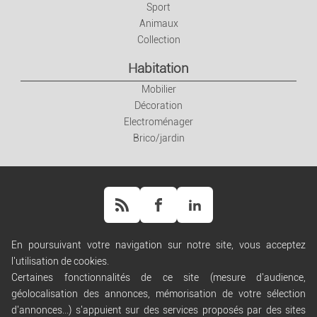
Sport
Animaux
Collection
Habitation
Mobilier
Décoration
Electroménager
Brico/jardin
En poursuivant votre navigation sur notre site, vous acceptez
l'utilisation de cookies.
Aide
Certaines fonctionnalités de ce site (mesure d'audience,
Règles de diffusion
géolocalisation des annonces, mémorisation de votre sélection
Conditions générales d'utilisation
d'annonces...) s'appuient sur des services proposés par des sites
Conditions générales de vente