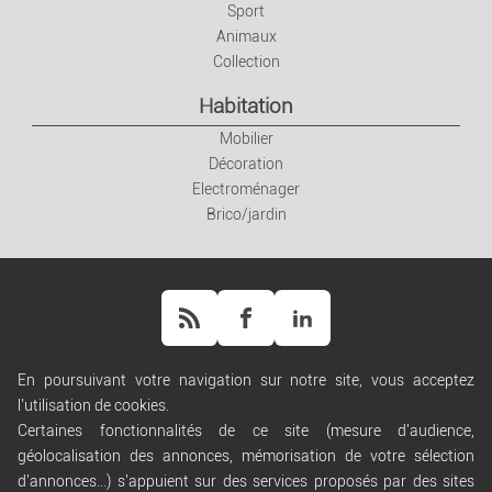
Sport
Animaux
Collection
Habitation
Mobilier
Décoration
Electroménager
Brico/jardin
En poursuivant votre navigation sur notre site, vous acceptez
l'utilisation de cookies.
Aide
Certaines fonctionnalités de ce site (mesure d'audience,
Règles de diffusion
géolocalisation des annonces, mémorisation de votre sélection
Conditions générales d'utilisation
d'annonces...) s'appuient sur des services proposés par des sites
Conditions générales de vente