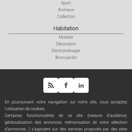
Sport
Animaux
Collection
Habitation
Mobilier
Décoration
Electroménager
Brico/jardin
En poursuivant votre navigation sur notre site, vous acceptez
l'utilisation de cookies.
Aide
Certaines fonctionnalités de ce site (mesure d'audience,
Règles de diffusion
géolocalisation des annonces, mémorisation de votre sélection
Conditions générales d'utilisation
d'annonces...) s'appuient sur des services proposés par des sites
Conditions générales de vente