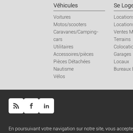
Véhicules
Se Loge
Voitures
Location
Motos/scooters
Location
Caravanes/Camping-
Ventes M
cars
Terrains
Utilitaires
Colocati
Accessoires/pièces
Garages
Pièces Détachées
Locaux
Nautisme
Bureaux
Vélos
Copyright ©
Script PAG
/ Propulsé par
Script PAG
En poursuivant votre navigation sur notre site, vous acceptez