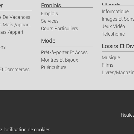
r
Emplois
Hi-tech
Informatique
Emplois
s De Vacances
Images Et Son
Services
s Mais./appart.
Jeux Vidéo
Cours Particuliers
ais./appart.
Téléphonie
Mode
Loisirs Et Div
ons
Prêt-à-porter Et Acces.
Musique
Montres Et Bijoux
Films
Puériculture
 Et Commerces
Livres/Magazi
Règles
Conditions générales
 l'utilisation de cookies.