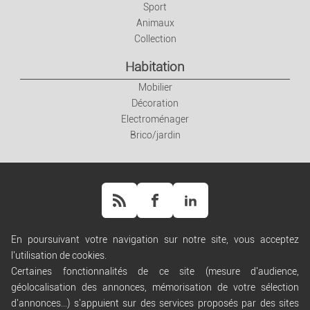
Sport
Animaux
Collection
Habitation
Mobilier
Décoration
Electroménager
Brico/jardin
En poursuivant votre navigation sur notre site, vous acceptez
l'utilisation de cookies.
Aide
Certaines fonctionnalités de ce site (mesure d'audience,
Règles de diffusion
géolocalisation des annonces, mémorisation de votre sélection
Conditions générales d'utilisation
d'annonces...) s'appuient sur des services proposés par des sites
Conditions générales de vente