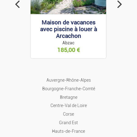
Locations De Vacances
n de vacances
Volvo XC40 micro
iscine à louer à
Locations Mais./appart.
hybride neuf
Arcachon
Brécé
Abzac
Ventes Mais./appart.
41 500,00
€
185,00
€
Terrains
Colocations
Auvergne-Rhône-Alpes
Bourgogne-Franche-Comté
Garages
Bretagne
Centre-Val de Loire
Locaux
Corse
Grand Est
Bureaux Et Commerces
Hauts-de-France