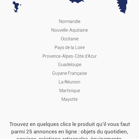
Hi-tech
Normandie
Informatique
Nouvelle-Aquitaine
Occitanie
Images Et Sons
Pays de la Loire
Provence-Alpes-Côte d'Azur
Jeux Vidéo
Guadeloupe
Guyane Française
Téléphonie
La Réunion
Martinique
Loisirs Et Divertis.
Mayotte
Musique
Trouvez en quelques clics le produit qu’il vous faut
Films
parmi 25 annonces en ligne : objets du quotidien,