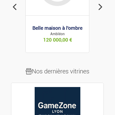
Décoration
Electroménager
 maison à l'ombre
Brico/jardin
Cupiditate consequat
Ambléon
Ambérieux-en-Dombes
120 000,00
€
Nos dernières vitrines