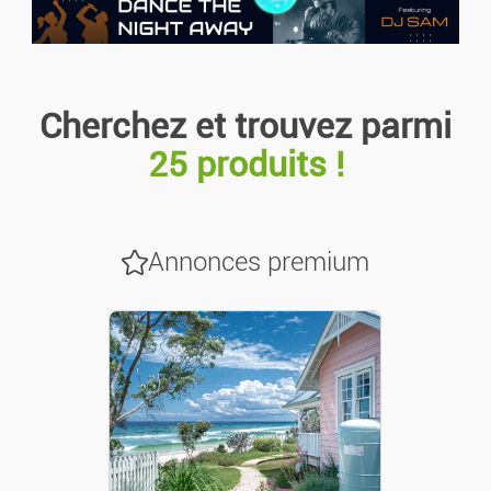
Motos/scooters
Caravanes/Camping-cars
Cherchez et trouvez parmi
25 produits !
Utilitaires
Accessoires/pièces
Annonces premium
Pièces Détachées
Nautisme
Vélos
Se Loger