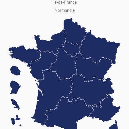
Île-de-France
Emplois
Normandie
Emplois
Services
Cours Particuliers
Mode
Prêt-à-porter Et Acces.
Montres Et Bijoux
Puériculture