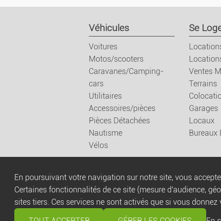
Véhicules
Se Loge
Voitures
Location
Motos/scooters
Location
Caravanes/Camping-
Ventes M
cars
Terrains
Utilitaires
Colocati
Accessoires/pièces
Garages
Pièces Détachées
Locaux
Nautisme
Bureaux
Vélos
En poursuivant votre navigation sur notre site, vous acceptez
Certaines fonctionnalités de ce site (mesure d'audience, gé
sites tiers. Ces services ne sont activés que si vous donnez 
TOUT ACCEPTER
GÉRER LES COOKIES
En s