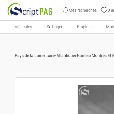
Mes recherches
0
an
Aller au contenu
Véhicules
Se Loger
Emplois
Mod
Pays de la Loire
>
Loire-Atlantique
>
Nantes
>
Montres Et B