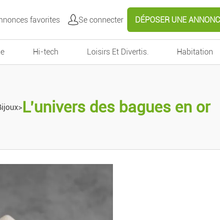
nonces favorites
Se connecter
DÉPOSER UNE ANNONC
e
Hi-tech
Loisirs Et Divertis.
Habitation
L’univers des bagues en or
ijoux
>