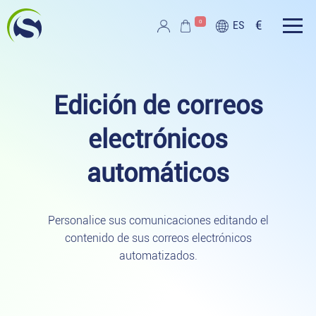
Ir al contenido principal
0
€
ES
Script PAG
Edición de correos
electrónicos
automáticos
Personalice sus comunicaciones editando el
contenido de sus correos electrónicos
automatizados.