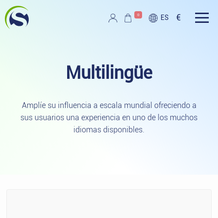
Ir al contenido principal
0
€
ES
Script PAG
Multilingüe
Amplíe su influencia a escala mundial ofreciendo a
sus usuarios una experiencia en uno de los muchos
idiomas disponibles.