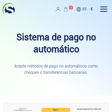
Ir al contenido principal
0
€
ES
Script PAG
Sistema de pago no
automático
Acepte métodos de pago no automáticos como
cheques o transferencias bancarias.