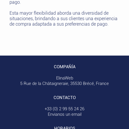
pago.
Esta mayor flexibilidad aborda una diversidad de
situaciones, brindando a sus clientes una experiencia
de compra adaptada a sus preferencias de pago.
COMPAÑÍA
ElinaWeb
5 Rue de la Châtaigneraie, 35530 Brécé, France
CONTACTO
+33 (0) 2 99 55 24 26
Envianos un email
HORARIOS