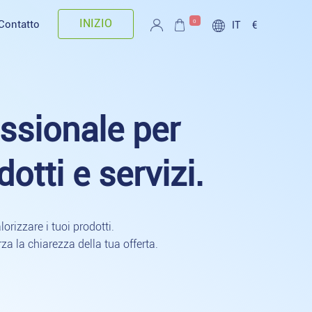
INIZIO
0
Contatto
IT
€
essionale per
otti e servizi.
rizzare i tuoi prodotti.
rza la chiarezza della tua offerta.