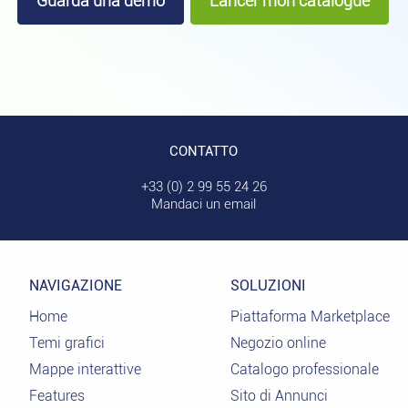
Guarda una demo
Lancer mon catalogue
CONTATTO
+33 (0) 2 99 55 24 26
Mandaci un email
NAVIGAZIONE
SOLUZIONI
Home
Piattaforma Marketplace
Temi grafici
Negozio online
Mappe interattive
Catalogo professionale
Features
Sito di Annunci