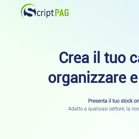
Vai al contenuto principale
Script PAG
Crea il tuo 
organizzare e 
Presenta il tuo stock on
Adatto a qualsiasi settore, la n