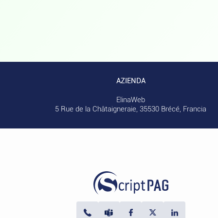
AZIENDA
ElinaWeb
5 Rue de la Châtaigneraie, 35530 Brécé, Francia