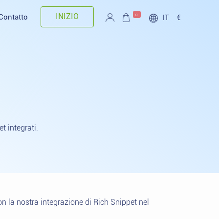
INIZIO
0
Contatto
IT
€
et integrati.
con la nostra integrazione di Rich Snippet nel