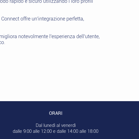
do rapido e sicuro utilizzando i loro profili
 Connect offre un'integrazione perfetta,
igliora notevolmente l'esperienza dell'utente,
co.
ORARI
Dal lunedì al venerdì
dalle 9:00 alle 12:00 e dalle 14:00 alle 18:00