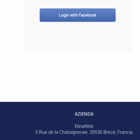
AZIENDA
ElinaWeb
5 Rue de la Châtaigneraie, 35530 Brécé, Francia