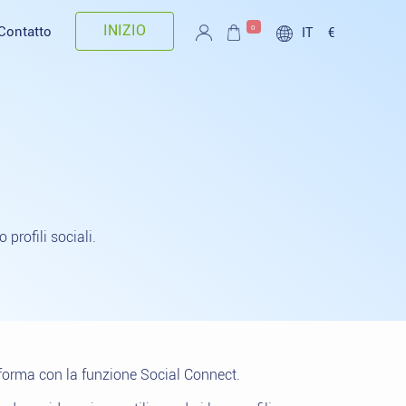
INIZIO
0
Contatto
IT
€
 profili sociali.
taforma con la funzione Social Connect.