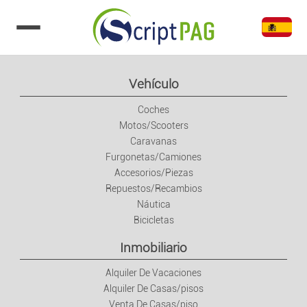
Ir al contenido
Vehículo
Coches
Motos/Scooters
Caravanas
Furgonetas/Camiones
Accesorios/Piezas
Repuestos/Recambios
Náutica
Bicicletas
Inmobiliario
Alquiler De Vacaciones
Alquiler De Casas/pisos
Venta De Casas/piso