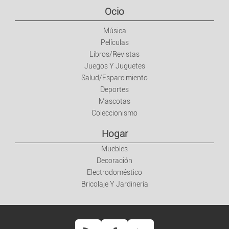
Libros/Revistas
Ocio
Música
Juegos Y Juguetes
Películas
Libros/Revistas
Salud/Esparcimiento
Juegos Y Juguetes
Salud/Esparcimiento
Deportes
Deportes
Mascotas
Coleccionismo
Mascotas
Hogar
Coleccionismo
Muebles
Decoración
Electrodoméstico
Hogar
Bricolaje Y Jardinería
Muebles