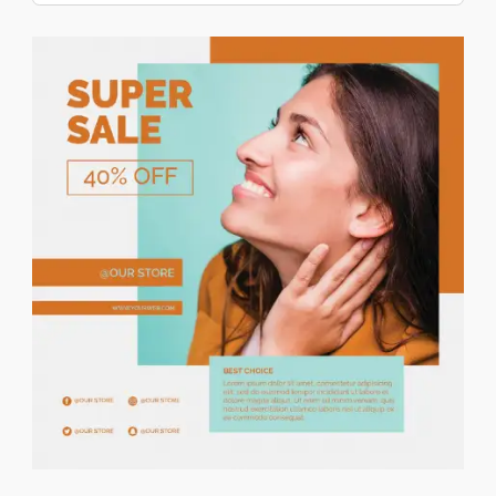
Precio descendente
Alquiler De Vacaciones
Búsqueda de palabras clave
Alquiler De Casas/pisos
Anuncios urgentes
Venta De Casas/piso
Terrenos/Parcelas
Anuncios con foto
Compartidos
Garajes/Trasteros
Locales Y Oficinas
Negocios Y Traspasos