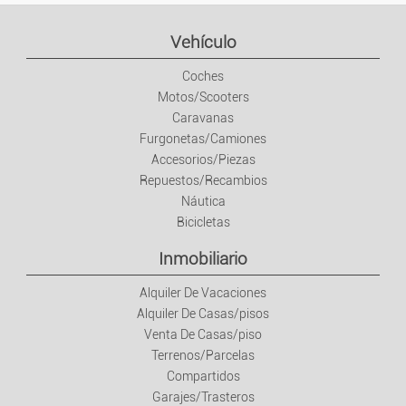
Trabajo
Vehículo
Coches
Empleo
Motos/Scooters
Caravanas
Servicios
Furgonetas/Camiones
Accesorios/Piezas
Clases/Cursos
Repuestos/Recambios
Náutica
Bicicletas
Ropa/Moda
Inmobiliario
Confección Y Complementos
Alquiler De Vacaciones
Alquiler De Casas/pisos
Relojes Y Joyas
Venta De Casas/piso
Terrenos/Parcelas
Bebés Y Niños
Compartidos
Garajes/Trasteros