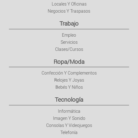
Locales Y Oficinas
Tecnología
Negocios Y Traspasos
Trabajo
Informática
Empleo
Imagen Y Sonido
Servicios
Clases/Cursos
Consolas Y Videojuegos
Ropa/Moda
Confección Y Complementos
Telefonía
Relojes Y Joyas
Bebés Y Niños
Ocio
Tecnología
Música
Informática
Imagen Y Sonido
Películas
Consolas Y Videojuegos
Telefonía