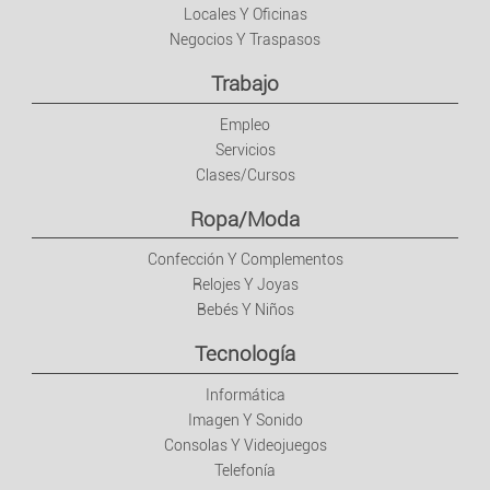
Locales Y Oficinas
Tecnología
Negocios Y Traspasos
Trabajo
Informática
Empleo
Imagen Y Sonido
Servicios
Clases/Cursos
Consolas Y Videojuegos
Ropa/Moda
Confección Y Complementos
Telefonía
Relojes Y Joyas
Bebés Y Niños
Ocio
Tecnología
Música
Informática
Imagen Y Sonido
Películas
Consolas Y Videojuegos
Telefonía