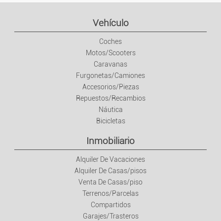
Trabajo
Vehículo
Coches
Empleo
Motos/Scooters
Caravanas
Servicios
Furgonetas/Camiones
Accesorios/Piezas
Clases/Cursos
Repuestos/Recambios
Náutica
Bicicletas
Ropa/Moda
Inmobiliario
Confección Y Complementos
Alquiler De Vacaciones
Alquiler De Casas/pisos
Relojes Y Joyas
Venta De Casas/piso
Terrenos/Parcelas
Bebés Y Niños
Compartidos
Garajes/Trasteros