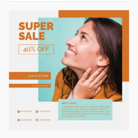
Precio descendente
Alquiler De Vacaciones
Alquiler De Casas/pisos
Venta De Casas/piso
Terrenos/Parcelas
Compartidos
Garajes/Trasteros
Locales Y Oficinas
Negocios Y Traspasos