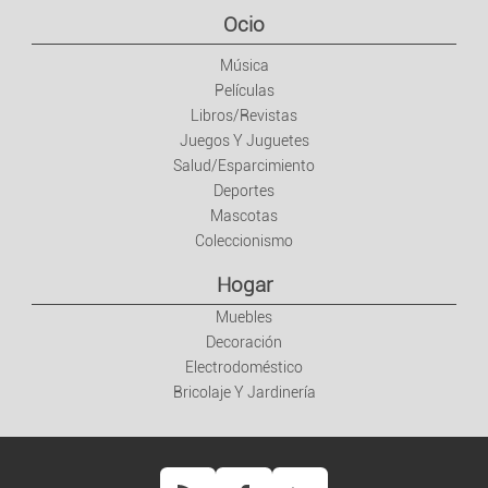
Libros/Revistas
Ocio
Música
Juegos Y Juguetes
Películas
Libros/Revistas
Salud/Esparcimiento
Juegos Y Juguetes
Salud/Esparcimiento
Deportes
Deportes
Mascotas
Coleccionismo
Mascotas
Hogar
Coleccionismo
Muebles
Decoración
Electrodoméstico
Hogar
Bricolaje Y Jardinería
Muebles