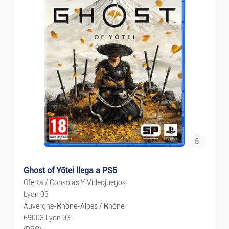
Precio descendente
Alquiler De Vacaciones
Alquiler De Casas/pisos
Venta De Casas/piso
Terrenos/Parcelas
Compartidos
5
Garajes/Trasteros
Ghost of Yōtei llega a PS5
Oferta / Consolas Y Videojuegos
Locales Y Oficinas
Lyon 03
Auvergne-Rhône-Alpes / Rhône
Negocios Y Traspasos
69003 Lyon 03