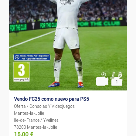
Libros/Revistas
Juegos Y Juguetes
Salud/Esparcimiento
Deportes
Mascotas
1
Coleccionismo
Vendo FC25 como nuevo para PS5
Hogar
Oferta / Consolas Y Videojuegos
Mantes-la-Jolie
Île-de-France / Yvelines
Muebles
78200 Mantes-la-Jolie
15,00
€