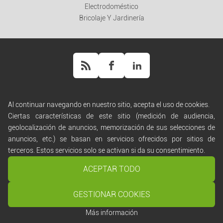
Electrodoméstico
Bricolaje Y Jardinería
Al continuar navegando en nuestro sitio, acepta el uso de cookies.
Ayuda
Ciertas características de este sitio (medición de audiencia,
Normas de difusión
geolocalización de anuncios, memorización de sus selecciones de
Términos de uso
anuncios, etc.) se basan en servicios ofrecidos por sitios de
Condiciones generales de venta
terceros. Estos servicios solo se activan si da su consentimiento.
Política de confidencialidad
Manejo de cookies
ACEPTAR TODO
Contáctanos
GESTIONAR COOKIES
Borrar todo
Iniciar búsqueda
Copyright ©
Script PAG
/ Desarrollado por
Script PAG
Más información