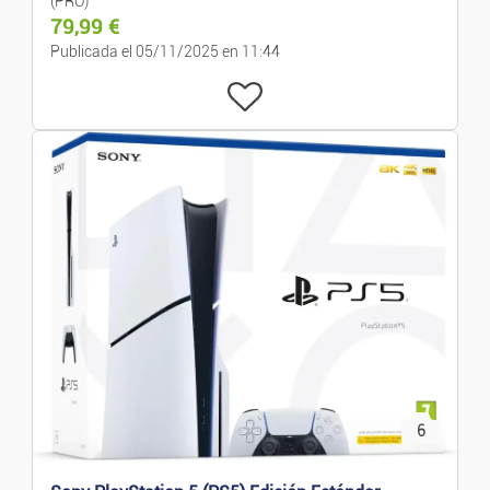
(PRO)
79,99
€
Trabajo
Publicada el 05/11/2025 en 11:44
Empleo
Servicios
Clases/Cursos
Ropa/Moda
Confección Y Complementos
Relojes Y Joyas
6
Bebés Y Niños