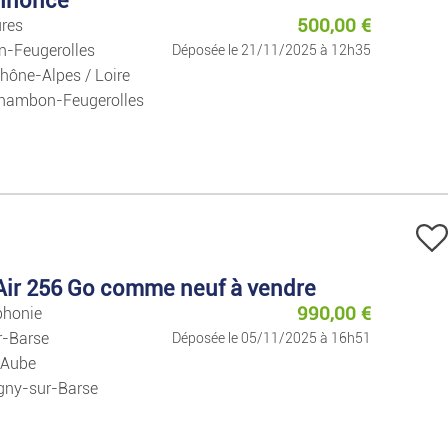
Emplois
500,00
€
ures
-Feugerolles
Déposée le 21/11/2025 à 12h35
Emplois
hône-Alpes / Loire
hambon-Feugerolles
Services
Cours Particuliers
Mode
Air 256 Go comme neuf à vendre
Prêt-à-porter Et Acc
990,00
€
phonie
r-Barse
Déposée le 05/11/2025 à 16h51
Montres Et Bijoux
 Aube
gny-sur-Barse
Puériculture