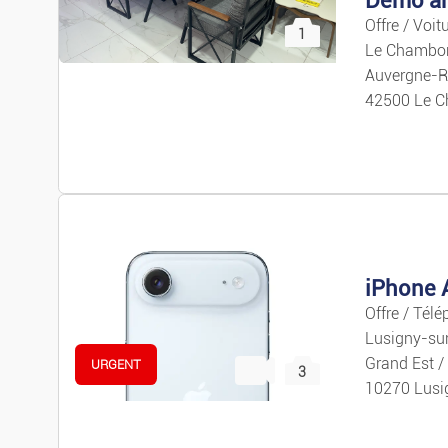
Offre / Voit
1
Le Chambon
Auvergne-R
42500 Le C
iPhone 
Offre / Télé
Lusigny-su
Grand Est /
URGENT
3
10270 Lusi