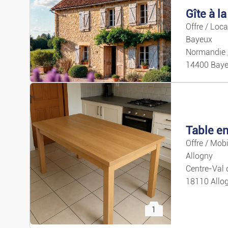
Offre / Loc
Bayeux
Normandie 
14400 Bay
Table en
3
Offre / Mobi
Allogny
Centre-Val 
18110 Allo
1