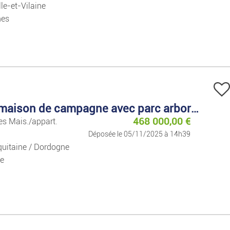
lle-et-Vilaine
nes
Grande maison de campagne avec parc arboré à vendre
468 000,00
€
tes Mais./appart.
Déposée le 05/11/2025 à 14h39
uitaine / Dordogne
e