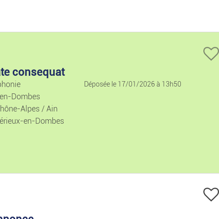
Prix décroissant
Locations De Vacan
Locations Mais./ap
Ventes Mais./appar
ate consequat
phonie
Déposée le 17/01/2026 à 13h50
Terrains
-en-Dombes
hône-Alpes / Ain
Colocations
érieux-en-Dombes
Garages
Locaux
Bureaux Et Commer
nnonce