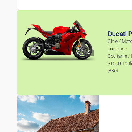
Ducati 
Offre / Mot
Toulouse
5
Occitanie /
31500 Toul
(PRO)