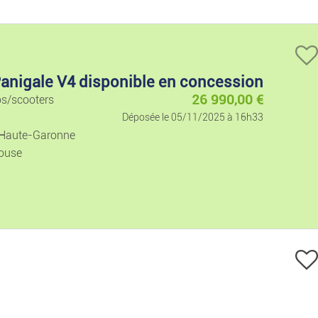
Hi-tech
Informatique
Panigale V4 disponible en concession
Images Et Sons
26 990,00
€
os/scooters
Déposée le 05/11/2025 à 16h33
Jeux Vidéo
 Haute-Garonne
ouse
Téléphonie
Loisirs Et Divertis.
Musique
Films