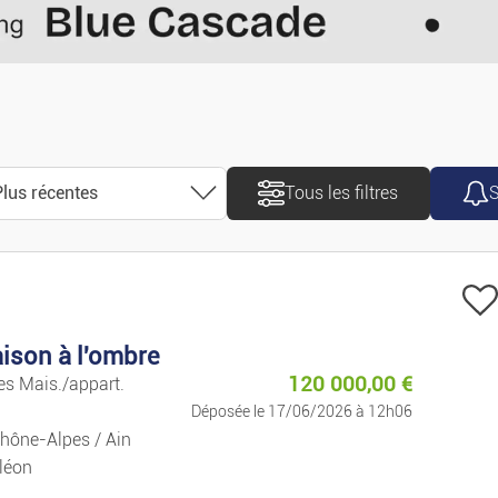
Motos/scooters
Caravanes/Campin
Utilitaires
lus récentes
Tous les filtres
S
Accessoires/pièces
Trier
Pièces Détachées
Plus récentes
Nautisme
ison à l'ombre
Plus anciennes
120 000,00
€
tes Mais./appart.
Vélos
Déposée le 17/06/2026 à 12h06
Prix croissant
hône-Alpes / Ain
Se Loger
léon