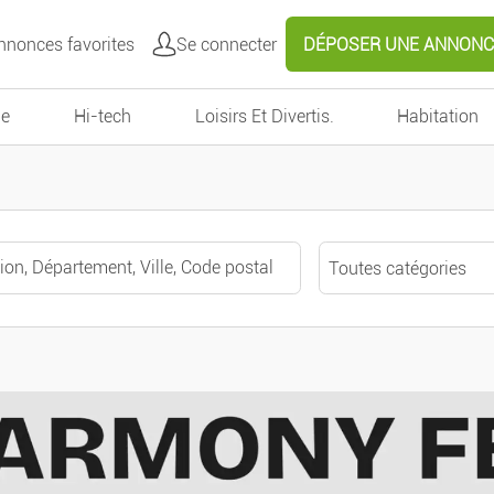
nonces favorites
Se connecter
DÉPOSER UNE ANNONC
e
Hi-tech
Loisirs Et Divertis.
Habitation
Toutes catégories
Toutes catégories
Autour de moi
Véhicules
Voitures
Effacer
Valider