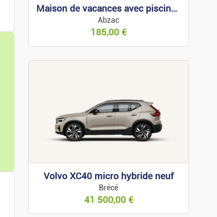
Maison de vacances avec piscine à louer à Arcachon
ces
Abzac
185,00
€
part.
t.
Volvo XC40 micro hybride neuf
Brécé
ces
41 500,00
€