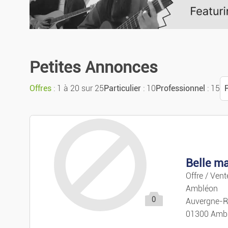
Petites Annonces
Offres
: 1 à 20 sur 25
Particulier
: 10
Professionnel
: 15
P
Belle ma
Offre / Ven
Ambléon
0
Auvergne-R
01300 Amb