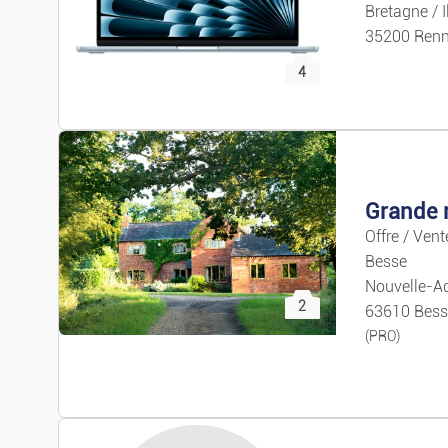
Bretagne / I
35200 Ren
4
Offre / Ven
Besse
Nouvelle-Aq
2
63610 Bess
(PRO)