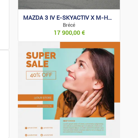
MAZDA 3 IV E-SKYACTIV X M-HYBRID 186 EXCLUSIVE
Brécé
17 900,00
€