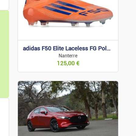
adidas F50 Elite Laceless FG Polar Victory 43 1/3
Nanterre
125,00
€