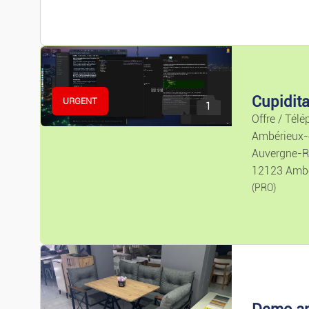
Cupidit
URGENT
1
Offre / Télé
Ambérieux
Auvergne-R
12123 Amb
(PRO)
Demo a