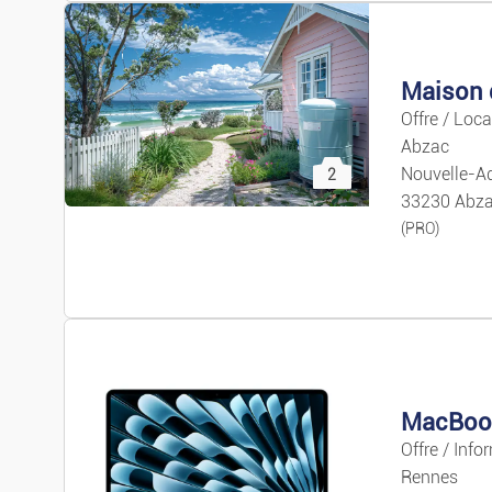
Offre / Loc
Abzac
Nouvelle-Aq
2
33230 Abz
(PRO)
MacBook 
Offre / Info
Rennes