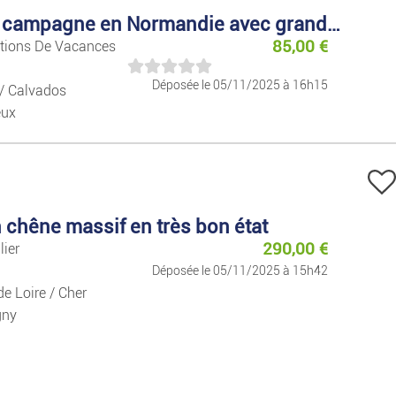
Livres/Magazines
Gîte à la campagne en Normandie avec grand jardin
85,00
€
ations De Vacances
Jeux Et Jouets
Déposée le 05/11/2025 à 16h15
/ Calvados
eux
Forme/détente
Sport
Animaux
 chêne massif en très bon état
290,00
€
lier
Collection
Déposée le 05/11/2025 à 15h42
de Loire / Cher
Habitation
gny
Mobilier