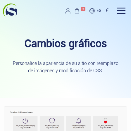
Ir al contenido principal
0
€
ES
Script PAG
Cambios
gráficos
Personalice la apariencia de su sitio con reemplazo
de imágenes y modificación de CSS.