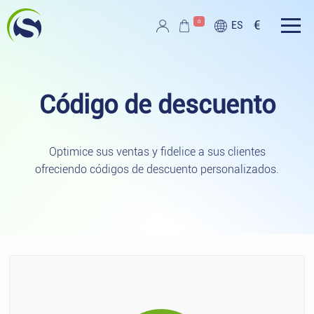
Ir al contenido principal
0
€
ES
Script PAG
Código de
descuento
Optimice sus ventas y fidelice a sus clientes
ofreciendo códigos de descuento personalizados.