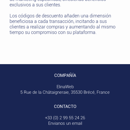
exclusivos a sus clientes.
Los códigos de descuento añaden una dimensión
beneficiosa a cada transacción, incitando a sus
clientes a realizar compras y aumentando al mismo
tiempo su compromiso con su plataforma.
COMPAÑÍA
ElinaWeb
5 Rue de la Châtaigneraie, 35530 Brécé, France
CONTACTO
+33 (0) 2 99 55 24 26
Envianos un email