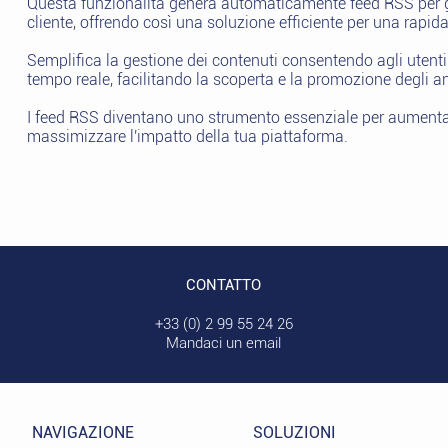
Questa funzionalità genera automaticamente feed RSS per gli
cliente, offrendo così una soluzione efficiente per una rapida
Semplifica la gestione dei contenuti consentendo agli utenti
tempo reale, facilitando la scoperta e la promozione degli a
I feed RSS diventano uno strumento essenziale per aumentar
massimizzare l'impatto della tua piattaforma.
CONTATTO
+33 (0) 2 99 55 24 26
Mandaci un email
NAVIGAZIONE
SOLUZIONI