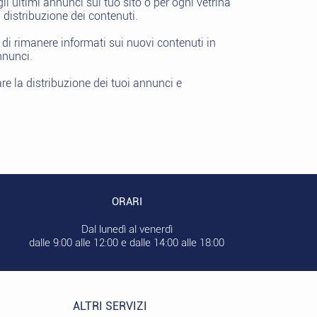
 ultimi annunci sul tuo sito o per ogni vetrina
 distribuzione dei contenuti.
 di rimanere informati sui nuovi contenuti in
nnunci.
e la distribuzione dei tuoi annunci e
ORARI
Dal lunedì al venerdì
dalle 9:00 alle 12:00 e dalle 14:00 alle 18:00
ALTRI SERVIZI