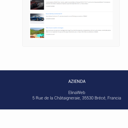
AZIENDA
ElinaWeb
5 Rue de la Châtaigneraie, 35530 Brécé, Francia