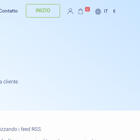
INIZIO
0
Contatto
IT
€
a cliente.
lizzando i feed RSS.